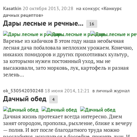
Kasatkin
20 октября 2013, 20:28
на конкурс «
Конкурс
дачных рецептов
»
Дары лесные и речные...
16
Варенье из кабачков В этом году наша необычная
лесная дача побаловала неплохим урожаем. Конечно,
никаких помидоров и других прихотливых культур,
за которыми нужен постоянный уход, мы не
высаживали, зато морковь, лук, картофель и разная
зелень...
ok_530542030248
18 июня 2014, 12:21
в личный журнал
Дачный обед
4
Дачная жизнь протекает всегда интересно. Днем
занят огородом, прополка, рыхление, ближе к вечеру
— полив. И вот после благодатного труда можно
расслабится, искупаться в бассейне, принять душ. И