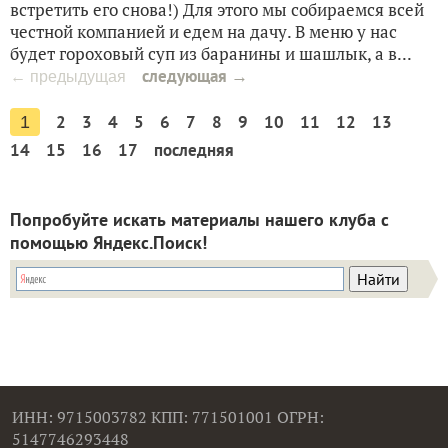
встретить его снова!) Для этого мы собираемся всей
честной компанией и едем на дачу. В меню у нас
будет гороховый суп из баранины и шашлык, а в...
следующая →
← предыдущая
2
3
4
5
6
7
8
9
10
11
12
13
1
14
15
16
17
последняя
Попробуйте искать материалы нашего клуба с
помощью Яндекс.Поиск!
ИНН: 9715003782 КПП: 771501001 ОГРН:
5147746293448