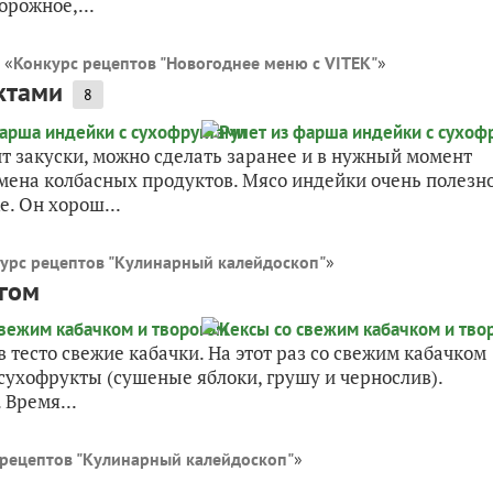
орожное,...
 «
Конкурс рецептов "Новогоднее меню с VITEK"
»
ктами
8
т закуски, можно сделать заранее и в нужный момент
замена колбасных продуктов. Мясо индейки очень полезн
е. Он хорош...
урс рецептов "Кулинарный калейдоскоп"
»
огом
 тесто свежие кабачки. На этот раз со свежим кабачком
 сухофрукты (сушеные яблоки, грушу и чернослив).
 Время...
рецептов "Кулинарный калейдоскоп"
»