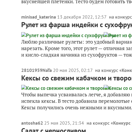
вкуснейшей плетёнки. Тесто будем готовить тв
minisad_katerina
13 декабря 2022, 12:57
на конкурс
Рулет из фарша индейки с сухофру
Люблю различные рулеты: это удобный вариан
нарезать. Кроме того, этот рулет — отличная 
и кисло-сладкая начинка из сухофруктов — тож
28101959NaTa
20 мая 2025, 02:17
на конкурс «
Конк
Кексы со свежим кабачком и твор
Чтобы выпечка усваивалась легче, я добавляю в
испекла кексы. В тесто добавила перемолотые
Кексы получились очень нежными и вкусными.
antosha62
25 мая 2025, 21:34
на конкурс «
Конкурс 
Салат с черносливом