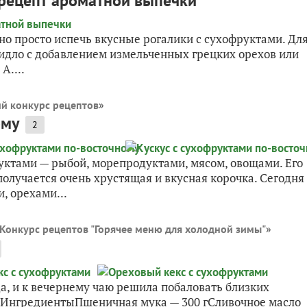
 рецепт ароматной выпечки
но просто испечь вкусные рогалики с сухофруктами. Дл
идло с добавлением измельченных грецких орехов или
А....
й конкурс рецептов
»
ому
2
уктами — рыбой, морепродуктами, мясом, овощами. Его
получается очень хрустящая и вкусная корочка. Сегодня
, орехами...
Конкурс рецептов "Горячее меню для холодной зимы"
»
а, и к вечернему чаю решила побаловать близких
и. ИнгредиентыПшеничная мука — 300 гСливочное масло