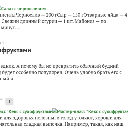
диентыЧернослив — 200 гСыр — 150 гОтварные яйца — 4
. Свежий длинный огурец — 1 шт.Майонез — по
минут....
ал
хофруктами
аздник. А почему бы не превратить обычный будний
 будет особенно популярен. Очень удобно брать его с
ный и...
л
"
1
 для здоровья полезны, и голод утоляют, хороши для
ечательная сладкая выпечка. Например, такая, как наш