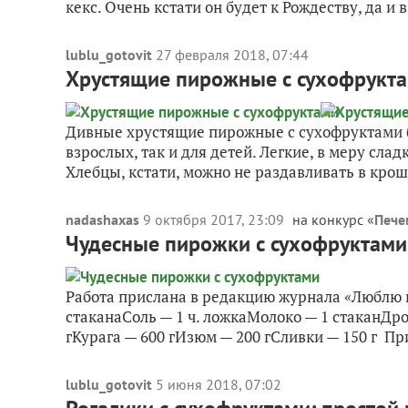
кекс. Очень кстати он будет к Рождеству, да и в
lublu_gotovit
27 февраля 2018, 07:44
Хрустящие пирожные с сухофрукт
Дивные хрустящие пирожные с сухофруктами 
взрослых, так и для детей. Легкие, в меру сла
Хлебцы, кстати, можно не раздавливать в крош
nadashaxas
9 октября 2017, 23:09
на конкурс «
Пече
Чудесные пирожки с сухофруктами
Работа прислана в редакцию журнала «Люблю 
стаканаСоль — 1 ч. ложкаМолоко — 1 стаканДр
гКурага — 600 гИзюм — 200 гСливки — 150 г Пр
lublu_gotovit
5 июня 2018, 07:02