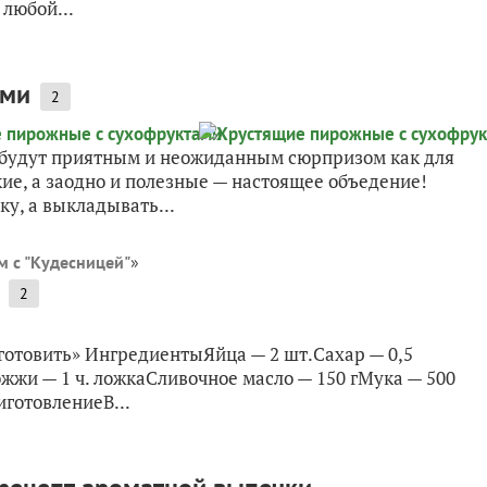
 любой...
ами
2
будут приятным и неожиданным сюрпризом как для
дкие, а заодно и полезные — настоящее объедение!
ку, а выкладывать...
м с "Кудесницей"
»
2
готовить» ИнгредиентыЯйца — 2 шт.Сахар — 0,5
ожжи — 1 ч. ложкаСливочное масло — 150 гМука — 500
иготовлениеВ...