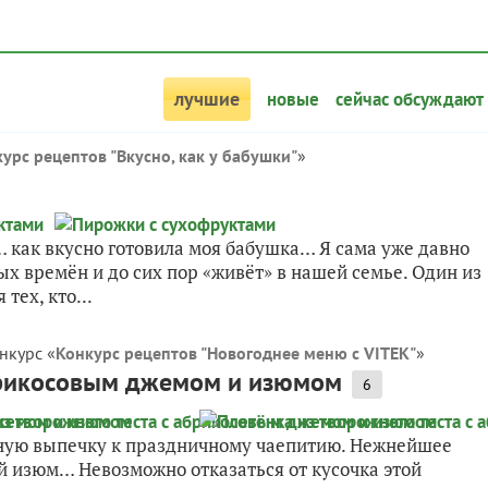
лучшие
новые
сейчас обсуждают
урс рецептов "Вкусно, как у бабушки"
»
 как вкусно готовила моя бабушка… Я сама уже давно
ых времён и до сих пор «живёт» в нашей семье. Один из
тех, кто...
нкурс «
Конкурс рецептов "Новогоднее меню с VITEK"
»
абрикосовым джемом и изюмом
6
дную выпечку к праздничному чаепитию. Нежнейшее
ий изюм… Невозможно отказаться от кусочка этой