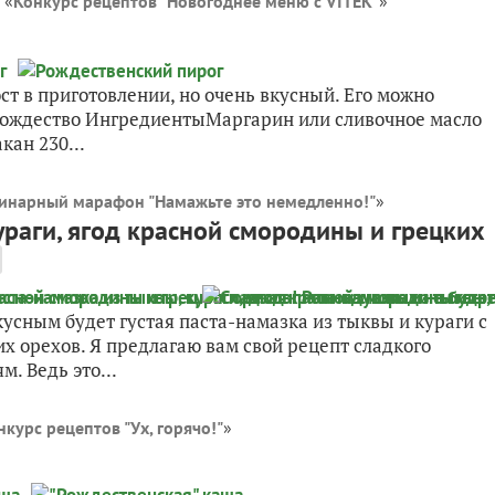
 «
Конкурс рецептов "Новогоднее меню с VITEK"
»
ст в приготовлении, но очень вкусный. Его можно
 Рождество ИнгредиентыМаргарин или сливочное масло
кан 230...
инарный марафон "Намажьте это немедленно!"
»
ураги, ягод красной смородины и грецких
кусным будет густая паста-намазка из тыквы и кураги с
х орехов. Я предлагаю вам свой рецепт сладкого
. Ведь это...
нкурс рецептов "Ух, горячо!"
»