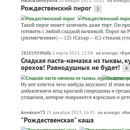
NataliaSamoylova
20 января 2023, 10:02
на конкурс
Рождественский пирог
2
Такой пирог может заменить даже торт. Он про
готовить с любой сладкой начинкой. Пирог на
(рязмягченные) — 125 гСахар — 0,5 стакана (ста
28101959NaTa
2 марта 2023, 11:08
на конкурс «
Кул
Сладкая паста-намазка из тыквы, к
орехов! Равнодушных не будет!
4
Ну вот хочется чего-нибудь вкусного! И этим в
добавлением ягод красной смородины и грецки
угощения, которое понравится взрослым и детям
Annakom73
25 декабря 2023, 16:31
на конкурс «
Ко
"Рождественская" каша