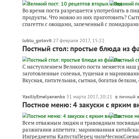
Во время поста разрешается употреблять в пи
продукты. Что можно из них приготовить? Сыт
спагетти с овощами, запеченный с помидорами
lublu_gotovit
27 февраля 2017, 15:22
Постный стол: простые блюда из ф
С наступлением Великого поста меняется наш 
заготовленные соленья, тушеная и маринованн
Вкусная, питательная, сытная, богатая белком,
VasiliyEmelyanenko
31 марта 2017, 20:21
в личный 
Постное меню: 4 закуски с ярким в
Всем отважным людям и травоядным посвящаетс
разжигания аппетита: маринованная китайская
Ингредиенты КапустаПерец чилиЧеснокСоевый