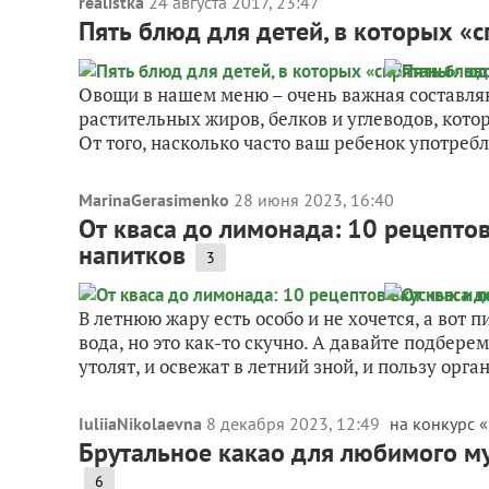
realistka
24 августа 2017, 23:47
Пять блюд для детей, в которых «
Овощи в нашем меню – очень важная составляю
растительных жиров, белков и углеводов, кот
От того, насколько часто ваш ребенок употребл
MarinaGerasimenko
28 июня 2023, 16:40
От кваса до лимонада: 10 рецепто
напитков
3
В летнюю жару есть особо и не хочется, а вот 
вода, но это как-то скучно. А давайте подбер
утолят, и освежат в летний зной, и пользу орган
IuliiaNikolaevna
8 декабря 2023, 12:49
на конкурс «
Брутальное какао для любимого м
6