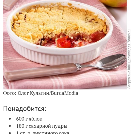
Фото: Олег Кулагин/BurdaMedia
Понадобится:
600 г яблок
180 г сахарной пудры
1 ст. л. лимонного сока