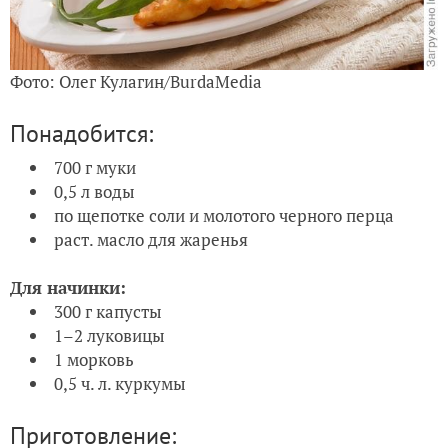
Фото: Олег Кулагин/BurdaMedia
Понадобится:
700 г муки
0,5 л воды
по щепотке соли и молотого черного перца
раст. масло для жаренья
Для начинки:
300 г капусты
1–2 луковицы
1 морковь
0,5 ч. л. куркумы
Приготовление: