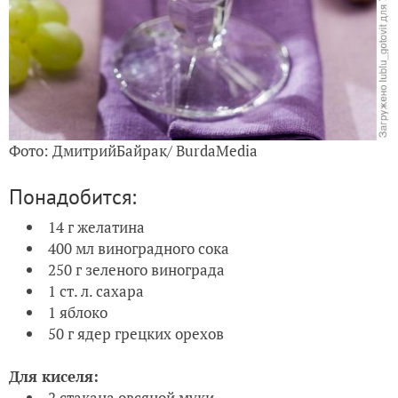
Фото: ДмитрийБайрак/ BurdaMedia
Понадобится:
14 г желатина
400 мл виноградного сока
250 г зеленого винограда
1 ст. л. сахара
1 яблоко
50 г ядер грецких орехов
Для киселя:
2 стакана овсяной муки