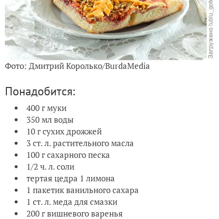
Фото: Дмитрий Королько/BurdaMedia
Понадобится:
400 г муки
350 мл воды
10 г сухих дрожжей
3 ст. л. растительного масла
100 г сахарного песка
1/2 ч. л. соли
тертая цедра 1 лимона
1 пакетик ванильного сахара
1 ст. л. меда для смазки
200 г вишневого варенья