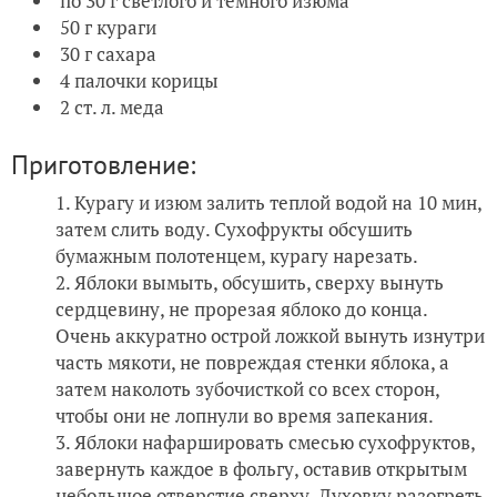
по 30 г светлого и темного изюма
50 г кураги
30 г сахара
4 палочки корицы
2 ст. л. меда
Приготовление:
Курагу и изюм залить теплой водой на 10 мин,
затем слить воду. Сухофрукты обсушить
бумажным полотенцем, курагу нарезать.
Яблоки вымыть, обсушить, сверху вынуть
сердцевину, не прорезая яблоко до конца.
Очень аккуратно острой ложкой вынуть изнутри
часть мякоти, не повреждая стенки яблока, а
затем наколоть зубочисткой со всех сторон,
чтобы они не лопнули во время запекания.
Яблоки нафаршировать смесью сухофруктов,
завернуть каждое в фольгу, оставив открытым
небольшое отверстие сверху. Духовку разогреть