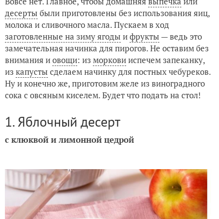
Вовсе нет. Главное, чтобы домашняя
выпечка
или
десерты
были приготовлены без использования яиц,
Пирог с зеленым луком и яйцом
молока и сливочного масла. Пускаем в ход
заготовленные на зиму ягоды
и
фрукты
— ведь это
замечательная начинка для пирогов. Не оставим без
внимания и
овощи
: из
моркови
испечем запеканку,
из
капусты
сделаем начинку для постных чебуреков.
Ну и конечно же, приготовим желе из виноградного
сока с овсяным киселем. Будет что подать на стол!
1. Яблочный десерт
с клюквой и лимонной цедрой