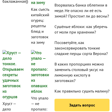
баклажанная))
Взорвалась банка облепихи в
Как съесть
меде. Не опасно ли её есть
китайский
зимой? Простоит ли до весны?
огурец:
рецепты
Сушёные яблоки: как уберечь
блюд и
от моли при хранении?
заготовок
на зиму
Посоветуйте, как
законсервировать тонкие
сладкие перцы сорта Верона?
В каких пропорциях можно
заменить столовый уксус на
лимонную кислоту в
заготовках?
Как правильно сушить малину?
Что упало
Хруст —
— не
Задать вопрос
дело
пропало: