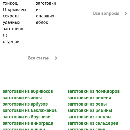
тонкое.
заготовки
Открываем
из
Все вопросы
секреты
опавших
удачных
яблок
заготовок
из
огурцов
Все статьи
заготовки из абрикосов
заготовки из помидоров
заготовки из айвы
заготовки из ревеня
заготовки из арбузов
заготовки из репы
заготовки из баклажанов
заготовки из рябины
заготовки из брусники
заготовки из свеклы
заготовки из винограда
заготовки из сельдерея
заготовки из вишни
заготовки из слив