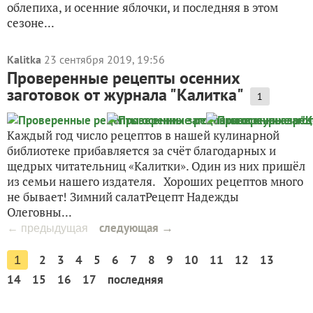
облепиха, и осенние яблочки, и последняя в этом
сезоне...
Kalitka
23 сентября 2019, 19:56
Проверенные рецепты осенних
заготовок от журнала "Калитка"
1
Каждый год число рецептов в нашей кулинарной
библиотеке прибавляется за счёт благодарных и
щедрых читательниц «Калитки». Один из них пришёл
из семьи нашего издателя. Хороших рецептов много
не бывает! Зимний салатРецепт Надежды
Олеговны...
следующая →
← предыдущая
2
3
4
5
6
7
8
9
10
11
12
13
1
14
15
16
17
последняя