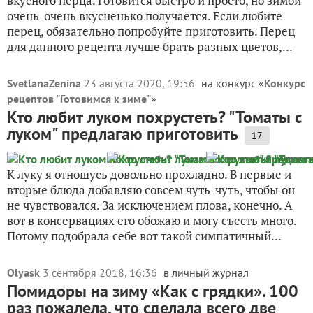
вкусного перца. Готовится быстро и просто, но зимой
очень-очень вкусненько получается. Если любите
перец, обязательно попробуйте приготовить. Перец
для данного рецепта лучше брать разных цветов,...
SvetlanaZenina
23 августа 2020, 19:56
на конкурс «
Конкурс
рецептов "Готовимся к зиме"
»
Кто любит луком похрустеть? "Томаты с
луком" предлагаю приготовить
17
К луку я отношусь довольно прохладно. В первые и
вторые блюда добавляю совсем чуть-чуть, чтобы он
не чувствовался. За исключением плова, конечно. А
вот в консервациях его обожаю и могу съесть много.
Потому подобрала себе вот такой симпатичный...
Olyask
3 сентября 2018, 16:36
в личный журнал
Помидоры на зиму «Как с грядки». 100
раз пожалела, что сделала всего две