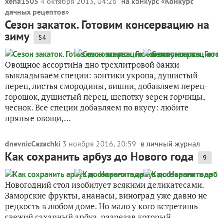
xena1505
4 октября 2013, 04:26
на конкурс «
Конкурс
дачных рецептов
»
Сезон закаток. Готовим консервацию на
зиму
54
Овощное ассортиНа дно трехлитровой банки
выкладываем специи: зонтики укропа, душистый
перец, листья смородины, вишни, добавляем перец-
горошок, душистый перец, щепотку зерен горчицы,
чеснок. Все специи добавляем по вкусу: любите
пряные овощи,...
dnevnicCazachki
3 ноября 2016, 20:59
в личный журнал
Как сохранить арбуз до Нового года
9
Новогодний стол изобилует всякими деликатесами.
Заморские фрукты, ананасы, виноград уже давно не
редкость в любом доме. Но мало у кого встретишь
свежий сахарный арбуз, разрезав который,