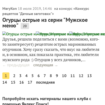
MeryKon
18 июля 2019, 14:46
на конкурс «
Конкурс
рецептов "Дачные заготовки"
»
Огурцы острые из серии "Мужское
меню"
20
Друзья, решила поделиться с вами (возможно, кого-
то заинтересует) рецептом острых маринованных
огурчиков. Хочу сразу сказать, что вкус на любителя
и, в основном, как показала практика, эти любители
мужского рода :) Огурцов у всех дачников,...
следующая →
← предыдущая
2
3
4
5
6
7
8
9
10
11
12
13
1
14
15
16
17
последняя
Попробуйте искать материалы нашего клуба с
помощью Яндекс.Поиск!