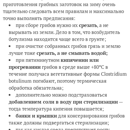
приготовления грибных заготовок на зиму очень
тщательно следовать всем правилам и максимально
точно выполнять предписания:
при сборе грибов нужно их
срезать
, а не
вырывать из земли. Дело в том, что возбудитель
ботулизма находится чаще всего в грунте;
при очистке собранных грибов грязь и землю
лучше тоже
срезать, а не смывать водой;
при пятиминутном
кипячении или
прогревании
грибов в среде выше +80ºС в
течение получаса вегетативные формы Clostridium
botulinum погибают, поэтому термическая
обработка обязательна;
дополнительно можно подстраховаться
добавлением соли в воду при стерилизации
—
тогда температура кипения повышается;
банки и крышки
для консервирования грибов
также должны подвергаться стерилизации;
так как кислая среда препятствует росту