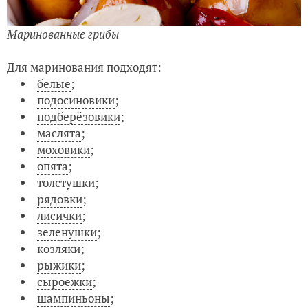
Маринованные грибы
Для маринования подходят:
белые
;
подосиновики
;
подберёзовики
;
маслята
;
моховики
;
опята
;
толстушки;
рядовки
;
лисички
;
зеленушки
;
козляки;
рыжики
;
сыроежки
;
шампиньоны
;