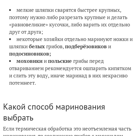
мелкие шляпки сварятся быстрее крупных,
поэтому нужно либо разрезать крупные и делать
«равновеликие» кусочки, либо варить их отдельно
друг от друга;
некоторые хозяйки отдельно маринуют ножки и
шляпки
белых
грибов,
подберёзовиков
и
подосиновиков;
моховики
и
польские
грибы перед
отвариванием рекомендуется ошпарить кипятком
и слить эту воду, иначе маринад в них некрасиво
потемнеет.
Какой способ маринования
выбрать
Если термическая обработка это неотъемлемая часть
маринования, то соединение грибов с маринадом