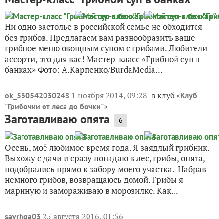
Ни одно застолье в российской семье не обходится
без грибов. Предлагаем вам разнообразить ваше
грибное меню овощным супом с грибами. Любители
ассорти, это для вас! Мастер-класс «Грибной суп в
банках» Фото: А.Карпенко/BurdaMedia...
1 ноября 2014, 09:28
в клуб «
ok_530542030248
Клуб
»
"Грибочки от леса до бочки"
Заготавливаю опята
6
Осень, моё любимое время года. Я заядлый грибник.
Выхожу с дачи и сразу попадаю в лес, грибы, опята,
подобрались прямо к забору моего участка. Набрав
немного грибов, возвращаюсь домой. Грибы я
мариную и замораживаю в морозилке. Как...
25 августа 2016, 01:56
savrhga03