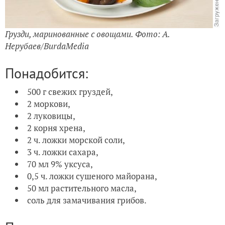
Грузди, маринованные с овощами. Фото: А.
Нерубаев/BurdaMedia
Понадобится:
500 г свежих груздей,
2 моркови,
2 луковицы,
2 корня хрена,
2 ч. ложки морской соли,
3 ч. ложки сахара,
70 мл 9% уксуса,
0,5 ч. ложки сушеного майорана,
50 мл растительного масла,
соль для замачивания грибов.