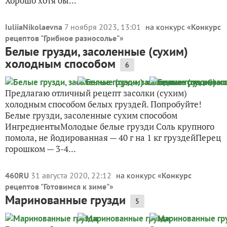
Хорошо хотя бы...
IuliiaNikolaevna
7 ноября 2023, 13:01
на конкурс «
Конкурс
рецептов "Грибное разносолье"
»
Белые грузди, засоленные (сухим)
холодным способом
6
Предлагаю отличный рецепт засолки (сухим)
холодным способом белых груздей. Попробуйте!
Белые грузди, засоленные сухим способом
ИнгредиентыМолодые белые грузди Соль крупного
помола, не йодированная — 40 г на 1 кг груздейПерец
горошком — 3-4...
460RU
31 августа 2020, 22:12
на конкурс «
Конкурс
рецептов "Готовимся к зиме"
»
Маринованные грузди
5