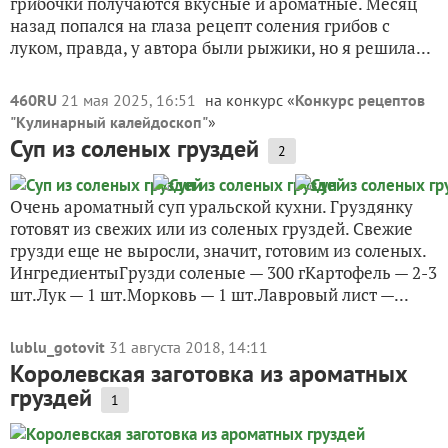
грибочки получаются вкусные и ароматные. Месяц
назад попался на глаза рецепт соления грибов с
луком, правда, у автора были рыжики, но я решила...
460RU
21 мая 2025, 16:51
на конкурс «
Конкурс рецептов
"Кулинарный калейдоскоп"
»
Суп из соленых груздей
2
Очень ароматный суп уральской кухни. Груздянку
готовят из свежих или из соленых груздей. Свежие
грузди еще не выросли, значит, готовим из соленых.
ИнгредиентыГрузди соленые — 300 гКартофель — 2-3
шт.Лук — 1 шт.Морковь — 1 шт.Лавровый лист —...
lublu_gotovit
31 августа 2018, 14:11
Королевская заготовка из ароматных
груздей
1