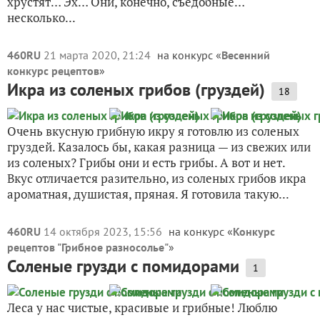
хрустят… Эх… Они, конечно, съедобные…
несколько...
460RU
21 марта 2020, 21:24
на конкурс «
Весенний
конкурс рецептов
»
Икра из соленых грибов (груздей)
18
Очень вкусную грибную икру я готовлю из соленых
груздей. Казалось бы, какая разница — из свежих или
из соленых? Грибы они и есть грибы. А вот и нет.
Вкус отличается разительно, из соленых грибов икра
ароматная, душистая, пряная. Я готовила такую...
460RU
14 октября 2023, 15:56
на конкурс «
Конкурс
рецептов "Грибное разносолье"
»
Соленые грузди с помидорами
1
Леса у нас чистые, красивые и грибные! Люблю