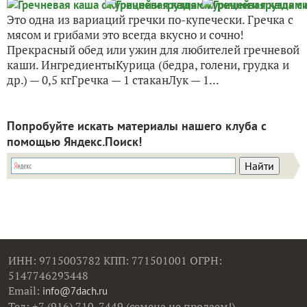
Это одна из вариаций гречки по-купечески. Гречка с
мясом и грибами это всегда вкусно и сочно!
Прекрасный обед или ужин для любителей гречневой
каши. ИнгредиентыКурица (бедра, голени, грудка и
др.) — 0,5 кгГречка — 1 стаканЛук — 1...
Попробуйте искать материалы нашего клуба с
помощью Яндекс.Поиск!
ИНН: 9715003782 КПП: 771501001 ОГРН:
5147746293448
Email:
info@7dach.ru
Тел: +7 (916) 710-7449 (семена не продаем!)