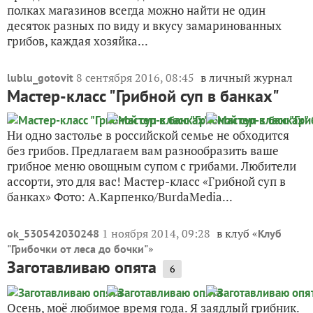
полках магазинов всегда можно найти не один
десяток разных по виду и вкусу замаринованных
грибов, каждая хозяйка...
8 сентября 2016, 08:45
в личный журнал
lublu_gotovit
Мастер-класс "Грибной суп в банках"
Ни одно застолье в российской семье не обходится
без грибов. Предлагаем вам разнообразить ваше
грибное меню овощным супом с грибами. Любители
ассорти, это для вас! Мастер-класс «Грибной суп в
банках» Фото: А.Карпенко/BurdaMedia...
1 ноября 2014, 09:28
в клуб «
ok_530542030248
Клуб
»
"Грибочки от леса до бочки"
Заготавливаю опята
6
Осень, моё любимое время года. Я заядлый грибник.