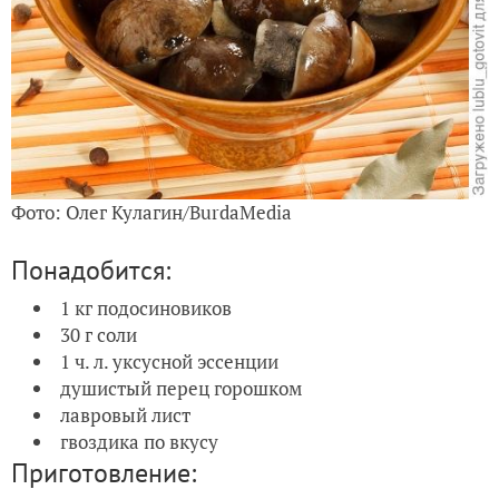
Фото: Олег Кулагин/BurdaMedia
Понадобится:
1 кг подосиновиков
30 г соли
1 ч. л. уксусной эссенции
душистый перец горошком
лавровый лист
гвоздика по вкусу
Приготовление: