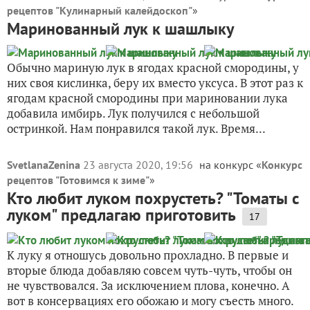
рецептов "Кулинарный калейдоскоп"
»
Маринованный лук к шашлыку
Обычно мариную лук в ягодах красной смородины, у
них своя кислинка, беру их вместо уксуса. В этот раз к
ягодам красной смородины при мариновании лука
добавила имбирь. Лук получился с небольшой
остринкой. Нам понравился такой лук. Время...
SvetlanaZenina
23 августа 2020, 19:56
на конкурс «
Конкурс
рецептов "Готовимся к зиме"
»
Кто любит луком похрустеть? "Томаты с
луком" предлагаю приготовить
17
К луку я отношусь довольно прохладно. В первые и
вторые блюда добавляю совсем чуть-чуть, чтобы он
не чувствовался. За исключением плова, конечно. А
вот в консервациях его обожаю и могу съесть много.