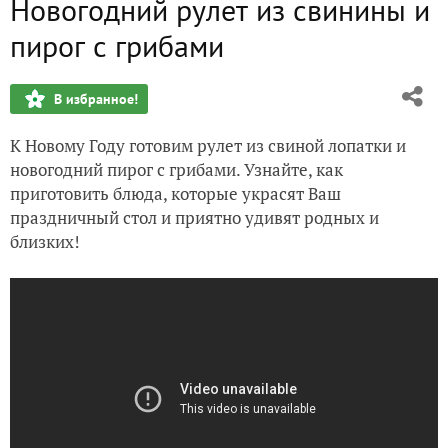
Новогодний рулет из свинины и
Как не замерзнуть на даче в Новый Год? Газовый обогрев
пирог с грибами
Все о садовых злаках
В избранное!
Интересные элементы декора для вашего сада!
К Новому Году готовим рулет из свиной лопатки и
Какие цветы украсят ваш дом?
новогодний пирог с грибами. Узнайте, как
приготовить блюда, которые украсят Ваш
Как ухаживать за фикусами?
праздничный стол и приятно удивят родных и
близких!
Выбираем семена для следующего дачного сезона
Рождественские постные котлетки из капусты
Украшаем дачу своими руками! Делаем пчелку из упаков