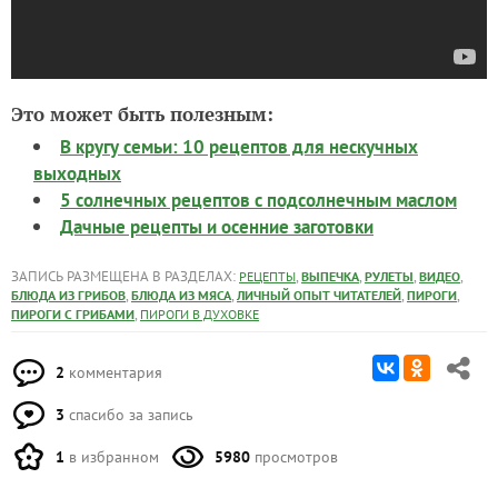
Это может быть полезным:
В кругу семьи: 10 рецептов для нескучных
выходных
5 солнечных рецептов с подсолнечным маслом
Дачные рецепты и осенние заготовки
ЗАПИСЬ РАЗМЕЩЕНА В РАЗДЕЛАХ:
,
,
,
,
РЕЦЕПТЫ
ВЫПЕЧКА
РУЛЕТЫ
ВИДЕО
,
,
,
,
БЛЮДА ИЗ ГРИБОВ
БЛЮДА ИЗ МЯСА
ЛИЧНЫЙ ОПЫТ ЧИТАТЕЛЕЙ
ПИРОГИ
,
ПИРОГИ С ГРИБАМИ
ПИРОГИ В ДУХОВКЕ
2
комментария
3
спасибо за запись
1
в избранном
5980
просмотров