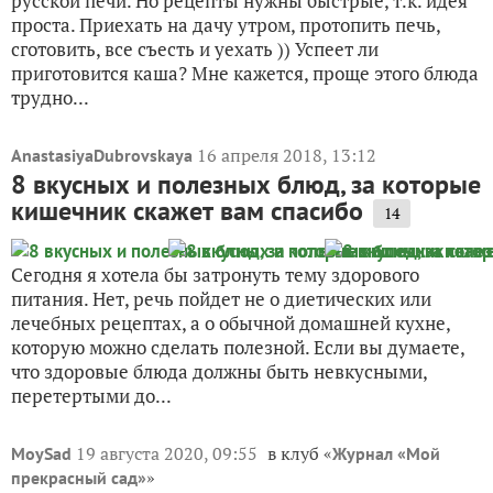
русской печи. Но рецепты нужны быстрые, т.к. идея
проста. Приехать на дачу утром, протопить печь,
сготовить, все съесть и уехать )) Успеет ли
приготовится каша? Мне кажется, проще этого блюда
трудно...
16 апреля 2018, 13:12
AnastasiyaDubrovskaya
8 вкусных и полезных блюд, за которые
кишечник скажет вам спасибо
14
Сегодня я хотела бы затронуть тему здорового
питания. Нет, речь пойдет не о диетических или
лечебных рецептах, а о обычной домашней кухне,
которую можно сделать полезной. Если вы думаете,
что здоровые блюда должны быть невкусными,
перетертыми до...
19 августа 2020, 09:55
в клуб «
MoySad
Журнал «Мой
»
прекрасный сад»