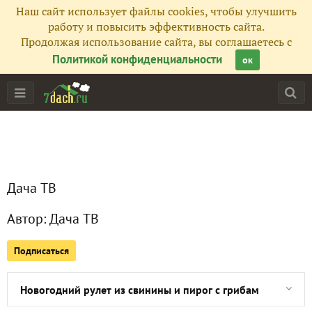
Наш сайт использует файлы cookies, чтобы улучшить
работу и повысить эффективность сайта.
Продолжая использование сайта, вы соглашаетесь с
Главная
Политикой конфиденциальности
ок
Подписчики
32
Все публикации
109
Сейчас обсуждают
Дача ТВ
Автор:
Дача ТВ
Новогодние тарталетки с сёмгой. Вкуснейшая закуска
Подписаться
Рождественская фаршированная щука и кулич с вином
Новогодний рулет из свинины и пирог с грибами