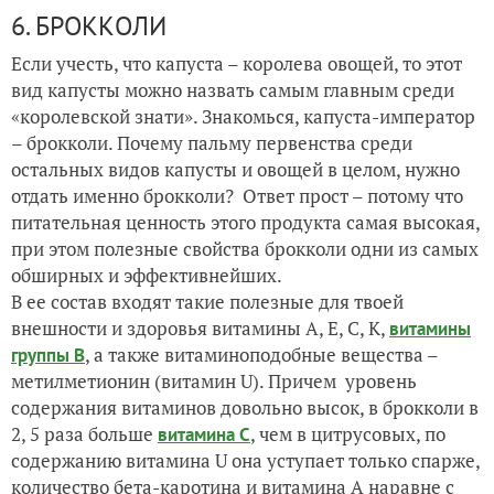
6. БРОККОЛИ
Если учесть, что капуста – королева овощей, то этот
вид капусты можно назвать самым главным среди
«королевской знати». Знакомься, капуста-император
– брокколи. Почему пальму первенства среди
остальных видов капусты и овощей в целом, нужно
отдать именно брокколи? Ответ прост – потому что
питательная ценность этого продукта самая высокая,
при этом полезные свойства брокколи одни из самых
обширных и эффективнейших.
В ее состав входят такие полезные для твоей
внешности и здоровья витамины А, Е, С, К,
витамины
, а также витаминоподобные вещества –
группы В
метилметионин (витамин U). Причем уровень
содержания витаминов довольно высок, в брокколи в
2, 5 раза больше
, чем в цитрусовых, по
витамина С
содержанию витамина U она уступает только спарже,
количество бета-каротина и витамина А наравне с