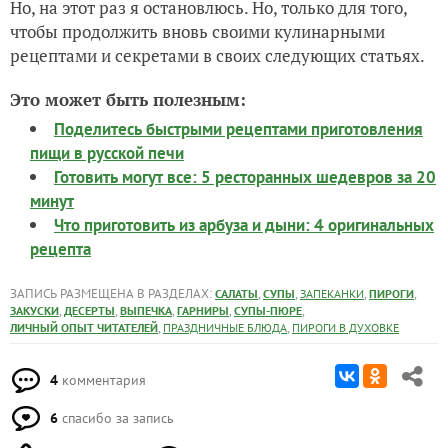
Но, на этот раз я остановлюсь. Но, только для того,
чтобы продолжить вновь своими кулинарными
рецептами и секретами в своих следующих статьях.
Это может быть полезным:
Поделитесь быстрыми рецептами приготовления
пищи в русской печи
Готовить могут все: 5 ресторанных шедевров за 20
минут
Что приготовить из арбуза и дыни: 4 оригинальных
рецепта
ЗАПИСЬ РАЗМЕЩЕНА В РАЗДЕЛАХ:
,
,
,
,
САЛАТЫ
СУПЫ
ЗАПЕКАНКИ
ПИРОГИ
,
,
,
,
,
ЗАКУСКИ
ДЕСЕРТЫ
ВЫПЕЧКА
ГАРНИРЫ
СУПЫ-ПЮРЕ
,
,
ЛИЧНЫЙ ОПЫТ ЧИТАТЕЛЕЙ
ПРАЗДНИЧНЫЕ БЛЮДА
ПИРОГИ В ДУХОВКЕ
4
комментария
6
спасибо за запись