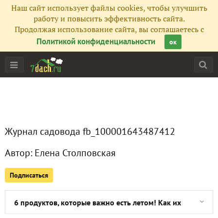
Наш сайт использует файлы cookies, чтобы улучшить
работу и повысить эффективность сайта.
Продолжая использование сайта, вы соглашаетесь с
Главная
Политикой конфиденциальности
ок
Подписчики
2
Все публикации
2
Фото
110
Журнал садовода fb_100001643487412
Сейчас обсуждают
Автор:
Елена Столповская
Подписаться
Завтраки для победительницы. Что приготовить и есть по
6 продуктов, которые важно есть летом! Как их вкусно п