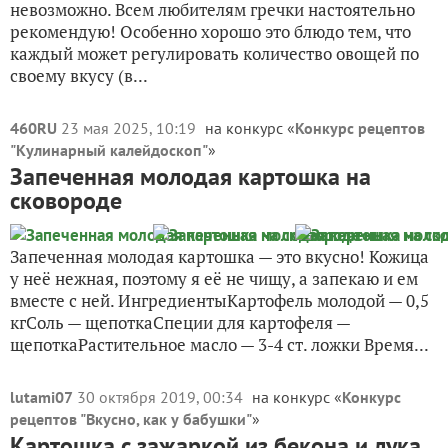
невозможно. Всем любителям гречки настоятельно
рекомендую! Особенно хорошо это блюдо тем, что
каждый может регулировать количество овощей по
своему вкусу (в...
460RU
23 мая 2025, 10:19
на конкурс «
Конкурс рецептов
"Кулинарный калейдоскоп"
»
Запеченная молодая картошка на
сковороде
Запеченная молодая картошка — это вкусно! Кожица
у неё нежная, поэтому я её не чищу, а запекаю и ем
вместе с ней. ИнгредиентыКартофель молодой — 0,5
кгСоль — щепоткаСпеции для картофеля —
щепоткаРастительное масло — 3-4 ст. ложки Время...
lutami07
30 октября 2019, 00:34
на конкурс «
Конкурс
рецептов "Вкусно, как у бабушки"
»
Картошка с зажаркой из бекона и лука