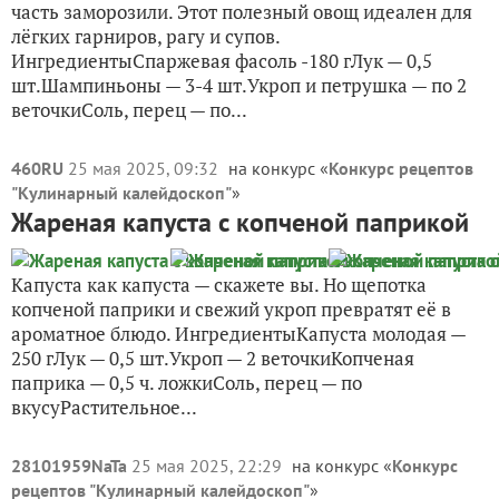
часть заморозили. Этот полезный овощ идеален для
лёгких гарниров, рагу и супов.
ИнгредиентыСпаржевая фасоль -180 гЛук — 0,5
шт.Шампиньоны — 3-4 шт.Укроп и петрушка — по 2
веточкиСоль, перец — по...
460RU
25 мая 2025, 09:32
на конкурс «
Конкурс рецептов
"Кулинарный калейдоскоп"
»
Жареная капуста с копченой паприкой
Капуста как капуста — скажете вы. Но щепотка
копченой паприки и свежий укроп превратят её в
ароматное блюдо. ИнгредиентыКапуста молодая —
250 гЛук — 0,5 шт.Укроп — 2 веточкиКопченая
паприка — 0,5 ч. ложкиСоль, перец — по
вкусуРастительное...
28101959NaTa
25 мая 2025, 22:29
на конкурс «
Конкурс
рецептов "Кулинарный калейдоскоп"
»