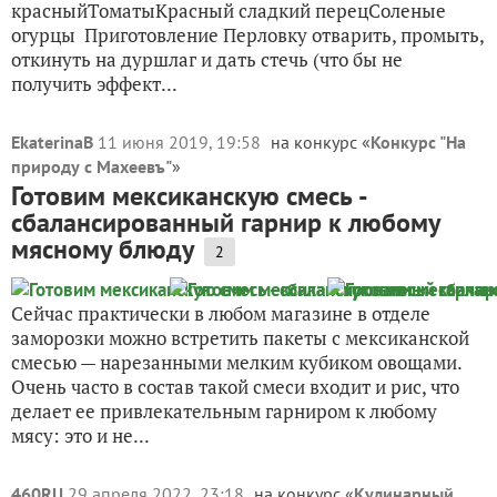
красныйТоматыКрасный сладкий перецСоленые
огурцы Приготовление Перловку отварить, промыть,
откинуть на дуршлаг и дать стечь (что бы не
получить эффект...
EkaterinaB
11 июня 2019, 19:58
на конкурс «
Конкурс "На
природу с Махеевъ"
»
Готовим мексиканскую смесь -
сбалансированный гарнир к любому
мясному блюду
2
Сейчас практически в любом магазине в отделе
заморозки можно встретить пакеты с мексиканской
смесью — нарезанными мелким кубиком овощами.
Очень часто в состав такой смеси входит и рис, что
делает ее привлекательным гарниром к любому
мясу: это и не...
460RU
29 апреля 2022, 23:18
на конкурс «
Кулинарный