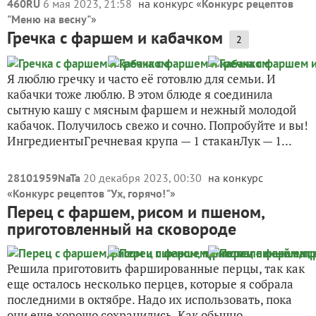
460RU
6 мая 2023, 21:58
на конкурс «
Конкурс рецептов
"Меню на весну"
»
Гречка с фаршем и кабачком
2
Я люблю гречку и часто её готовлю для семьи. И
кабачки тоже люблю. В этом блюде я соединила
сытную кашу с мясным фаршем и нежный молодой
кабачок. Получилось свежо и сочно. Попробуйте и вы!
ИнгредиентыГречневая крупа — 1 стаканЛук — 1...
28101959NaTa
20 декабря 2023, 00:30
на конкурс
«
Конкурс рецептов "Ух, горячо!"
»
Перец с фаршем, рисом и пшеном,
приготовленный на сковороде
Решила приготовить фаршированные перцы, так как
еще осталось несколько перцев, которые я собрала
последними в октябре. Надо их использовать, пока
они еще хорошо сохранились. Как обычно,