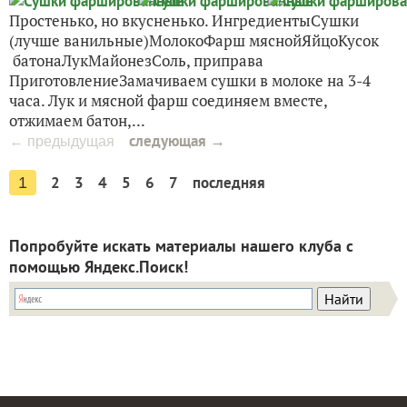
Простенько, но вкусненько. ИнгредиентыСушки
(лучше ванильные)МолокоФарш мяснойЯйцоКусок
батонаЛукМайонезСоль, приправа
ПриготовлениеЗамачиваем сушки в молоке на 3-4
часа. Лук и мясной фарш соединяем вместе,
отжимаем батон,...
следующая →
← предыдущая
2
3
4
5
6
7
последняя
1
Попробуйте искать материалы нашего клуба с
помощью Яндекс.Поиск!