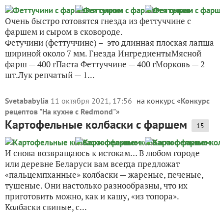
Очень быстро готовятся гнезда из феттуччине с
фаршем и сыром в сковороде.
Фетучини (феттуччине) – это длинная плоская лапша
шириной около 7 мм. Гнезда ИнгредиентыМясной
фарш — 400 гПаста Феттуччине — 400 гМорковь — 2
шт.Лук репчатый — 1...
Svetababylia
11 октября 2021, 17:56
на конкурс «
Конкурс
рецептов "На кухне с Redmond"
»
Картофельные колбаски с фаршем
15
И снова возвращаюсь к истокам… В любом городе
или деревне Беларуси вам всегда предложат
«пальцемпханные» колбаски — жареные, печеные,
тушеные. Они настолько разнообразны, что их
приготовить можно, как и кашу, «из топора».
Колбаски свиные, с...