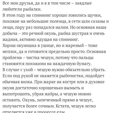
Все мои друзья, да и я в том числе – заядлые
любители рыбалки.
В этом году на спиннинг хорошо ловились щучки,
похожие на небольшие поленца, в сети шли сазаны и
лещи, пару раз попадался налим. Но основная наша
добыча – это речной окунь, рыбка шустрая и очень
жадная, активно идущая на спиннинг.
Хорош окунишка в ушице, но и жареный – тоже
неплох, да и готовится предельно просто. Основная
проблема – чистка чешуи, потому что пальцы
становятся похожими на наждачную бумагу.
В случае с ухой – чешую нужно обязательно убрать.
Если под рукой не окажется рыбочистки, подойдет
обычная вилка. При жарке на костре или в духовке
окуня достаточно хорошенько вымыть и
выпотрошить, убрав жабры, а чешую можно
оставить. Окунь, запеченный прямо в чешуе,
получается более сочным. Кстати, чешуя легко
отделяется уже в процессе еды.