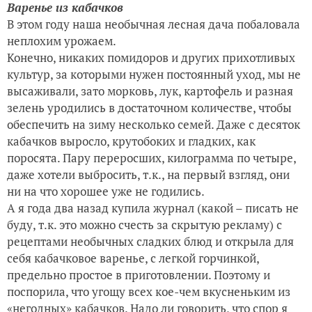
Варенье из кабачков
В этом году наша необычная лесная дача побаловала
неплохим урожаем.
Конечно, никаких помидоров и других прихотливых
культур, за которыми нужен постоянный уход, мы не
высаживали, зато морковь, лук, картофель и разная
зелень уродились в достаточном количестве, чтобы
обеспечить на зиму несколько семей. Даже с десяток
кабачков выросло, крутобоких и гладких, как
поросята. Пару переросших, килограмма по четыре,
даже хотели выбросить, т.к., на первый взгляд, они
ни на что хорошее уже не годились.
А я года два назад купила журнал (какой – писать не
буду, т.к. это можно счесть за скрытую рекламу) с
рецептами необычных сладких блюд и открыла для
себя кабачковое варенье, с легкой горчинкой,
предельно простое в приготовлении. Поэтому и
поспорила, что угощу всех кое-чем вкусненьким из
«негодных» кабачков. Надо ли говорить, что спор я