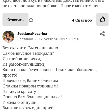
красивое, но вкус на любителя действительно, я его
не очень поняла попробовав. Плюс голос от меня.
✿
Ответить
4
Спасибо!
SvetlanaKazarina
Светлана
22 октября 2013, 01:10
Вот скажите, Вы специально
Самое вкусное выбирали?
Из грибов-лисички,
Из рыбок-окунишки))
Ваши блюда, безусловно — Пальчики оближешь,
просто!
Повезло же, Вашим близким
С таким поваром отличным!
За такую красоту
Ставлю Вам большущий плюс!
И желаю от души
Выиграть хоть один приз!