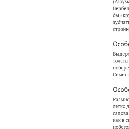
(Aloysi
Вербен
бы «кр
зубчат
стройн
Особ
Выдерж
толсты
побере
Семена
Особ
Размно
легко 
садова
как в 
побего