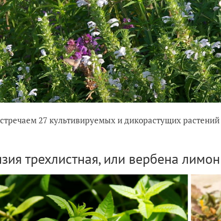
встречаем 27 культивируемых и дикорастущих растений
зия трехлистная, или вербена лимо