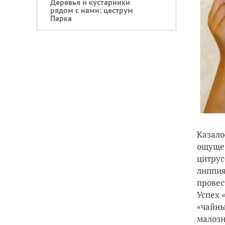
Деревья и кустарники
рядом с нами: цеструм
Парка
Казало
ощущен
цитрус
липпия
провес
Успех 
«чайны
малозн