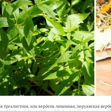
я трехлистная, или вербена лимонная, перуанская верб