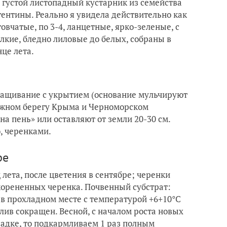
матый густой листопадный кустарник из семейства
гентины. Реально я увидела действительно как
овчатые, по 3-4, ланцетные, ярко-зеленые, с
лкие, бледно лиловые до белых, собраны в
це лета.
ращивание с укрытием (основание мульчируют
 Южном берегу Крыма и Черноморском
на пень» или оставляют от земли 20-30 см.
, черенками.
ре
ета, после цветения в сентябре; черенки
укорененных черенка. Почвенный субстрат:
т в прохладном месте с температурой +6+10°С
олив сокращен. Весной, с началом роста новых
садке, то подкармливаем 1 раз полным