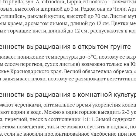
a triphylla, syn. A. citriodora, Lippia citriodora) – лох
овых, высотой и шириной до 3 м. Родом она из Чили, Ар
утящийся», рыхлый кустик, высотой до 70 см. Листья мут
ым краем, ароматом лимона, длиной до 12 см. Цветки ме
ые торчащие кисти, длиной до 12 см; распускаются в кон
енности выращивания в открытом грунте
ивает понижение температуры до -5°С, поэтому ее вы
м слоем перегноя, сухих листьев) возможно только на
жье Краснодарского края. Весной обязательна обрезка «
 завязывает плохо, поэтому ее размножают вегетативно
енности выращивания в комнатной культу
жают черенками, оптимальное время укоренения конец л
дают корни в воде. Можно в один горшок высадить 2-3 
я, перегной, песок в соотношении 1:1:1. Зимой содержа
светлом помещение, так и ее можно спустить в подвал, п
в, если не вносили пролонгированное удобрение при по