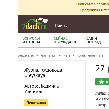
Наш сайт использ
Продолжая испо
ВОПРОСЫ
СЕЙЧАС
САД И
И ОТВЕТЫ
ОБСУЖДАЮТ
ОГОРОД
рецепты
напитки
чаи
травяные чаи
27 
Журнал садовода
Uleyskaya
В
Автор:
Людмила
Улейская
Рачите
Я c мо
Подписаться
котора