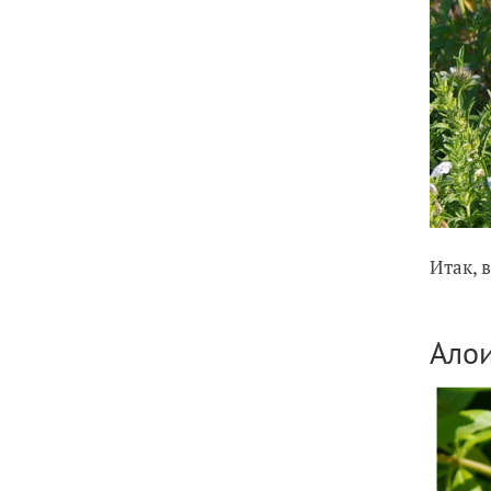
Итак, 
Алои