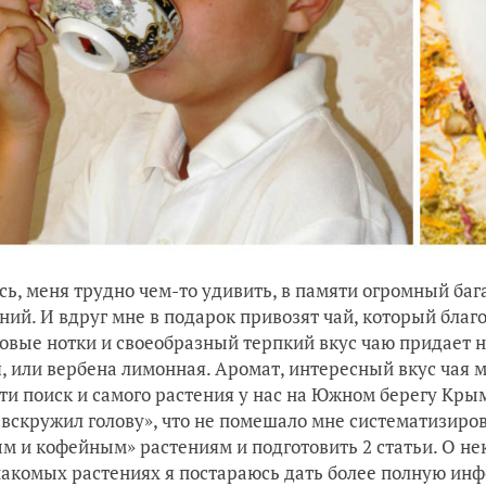
сь, меня трудно чем-то удивить, в памяти огромный баг
ий. И вдруг мне в подарок привозят чай, который благ
овые нотки и своеобразный терпкий вкус чаю придает н
, или вербена лимонная. Аромат, интересный вкус чая м
ти поиск и самого растения у нас на Южном берегу Кры
«вскружил голову», что не помешало мне систематизиро
м и кофейным» растениям и подготовить 2 статьи. О н
акомых растениях я постараюсь дать более полную инф