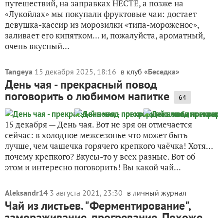
путешествий, на заправках НЕСТЕ, а позже на
«Лукойлах» мы покупали фруктовые чаи: достает
девушка-кассир из морозилки «типа-мороженое»,
заливает его кипятком… и, пожалуйста, ароматный,
очень вкусный...
Tangeya
15 декабря 2025, 18:16
в клуб «
Беседка
»
День чая - прекрасный повод
поговорить о любимом напитке
64
15 декабря — День чая. Вот не зря он отмечается
сейчас: в холодное межсезонье что может быть
лучше, чем чашечка горячего крепкого чаёчка! Хотя…
почему крепкого? Вкусы-то у всех разные. Вот об
этом и интересно поговорить! Вы какой чай...
Aleksandr14
3 августа 2021, 23:30
в личный журнал
Чай из листьев. "Ферментирование",
замораживание, прогревание. Похоже,