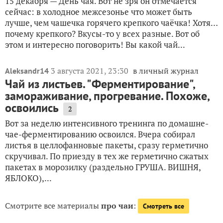
15 декабря — День чая. Вот не зря он отмечается
сейчас: в холодное межсезонье что может быть
лучше, чем чашечка горячего крепкого чаёчка! Хотя…
почему крепкого? Вкусы-то у всех разные. Вот об
этом и интересно поговорить! Вы какой чай...
3 августа 2021, 23:30
в личный журнал
Aleksandr14
Чай из листьев. "Ферментирование",
замораживание, прогревание. Похоже,
освоились
2
Вот за неделю интенсивного тренинга по домашне-
чае-ферментированию освоился. Вчера собирал
листья в целлофанновые пакеты, сразу герметично
скручивал. По приезду в тех же герметично сжатых
пакетах в морозилку (раздельно ГРУША. ВИШНЯ,
ЯБЛОКО),...
Смотрите все материалы
про чаи
:
Смотреть все