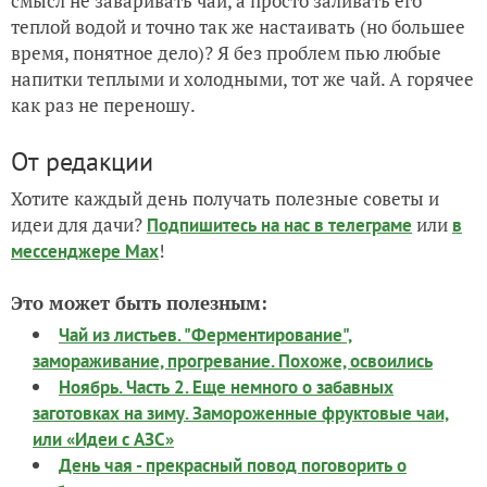
смысл не заваривать чай, а просто заливать его
теплой водой и точно так же настаивать (но большее
время, понятное дело)? Я без проблем пью любые
напитки теплыми и холодными, тот же чай. А горячее
как раз не переношу.
От редакции
Хотите каждый день получать полезные советы и
идеи для дачи?
или
Подпишитесь на нас
в телеграме
в
!
мессенджере Max
Это может быть полезным:
Чай из листьев. "Ферментирование",
замораживание, прогревание. Похоже, освоились
Ноябрь. Часть 2. Еще немного о забавных
заготовках на зиму. Замороженные фруктовые чаи,
или «Идеи с АЗС»
День чая - прекрасный повод поговорить о