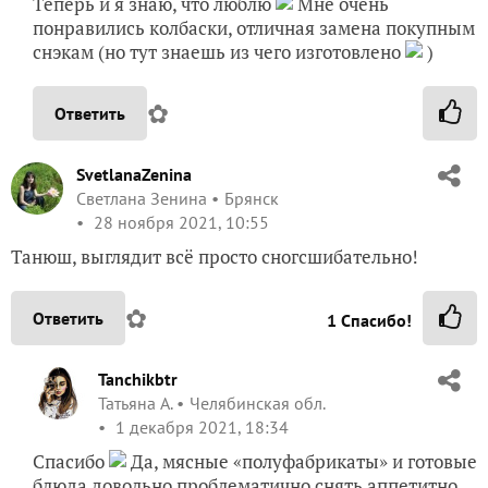
Теперь и я знаю, что люблю
Мне очень
понравились колбаски, отличная замена покупным
снэкам (но тут знаешь из чего изготовлено
)
✿
Ответить
SvetlanaZenina
Светлана Зенина
Брянск
28 ноября 2021, 10:55
Танюш, выглядит всё просто сногсшибательно!
✿
Ответить
1
Спасибо!
Tanchikbtr
Татьяна А.
Челябинская обл.
1 декабря 2021, 18:34
Спасибо
Да, мясные «полуфабрикаты» и готовые
блюда довольно проблематично снять аппетитно