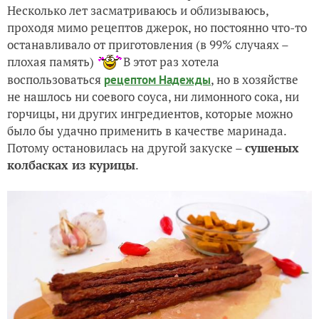
Несколько лет засматриваюсь и облизываюсь,
Лук-чернушка: наблюдения и размышления о выращивани
проходя мимо рецептов джерок, но постоянно что-то
останавливало от приготовления (в 99% случаях –
Земляника крупноплодная: эксперименту быть?
плохая память)
В этот раз хотела
воспользоваться
, но в хозяйстве
рецептом Надежды
Подарочек все-таки нашел своего адресата :)
не нашлось ни соевого соуса, ни лимонного сока, ни
горчицы, ни других ингредиентов, которые можно
было бы удачно применить в качестве маринада.
Моя коллекция «новинок» к сезону 2020
Потому остановилась на другой закуске –
сушеных
колбасках из курицы
.
Удивили, так удивили :)