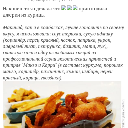
Наконец-то я сделала это
приготовила
джерки из курицы
Маринад, как и в колбасках, лучше готовить по своему
вкусу, я использовала: соус терияки, сухую аджику
(кориандр, перец красный, чеснок, паприка, укроп,
лавровый лист, петрушка, базилик, мята, лук),
сванскую соль и одну из любимых специй из
профессиональной серии экзотических пряностей и
приправ "Манго и Карри" (в составе: куркума, порошок
манго, кориандр, пажитник, кумин, имбирь, перец
красный, корица, гвоздика).