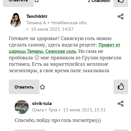
2
Спасибо!
Tanchikbtr
Татьяна А.
Челябинская обл.
10 июля 2023, 14:07
Готовьте на здоровье! Сванскую соль можно
сделать самому, здесь видела рецепт:
Привет от
. Но сама не
царицы Тамары. Сванская соль
пробовала 🙂 мне прямиком из Грузии привезли
гостинец. Есть на маркетплейсах неплохие
экземпляры, в свое время папе заказывала
✿
Ответить
olvik-tula
Ольга
Тула
13 июля 2023, 23:32
Спасибо, пойду про соль посмотрю)))