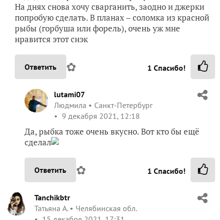
На днях снова хочу сварганить, заодно и джерки
попробую сделать. В планах – соломка из красной
рыбы (горбуша или форель), очень уж мне
нравится этот снэк
✿
Ответить
1
Спасибо!
lutami07
Людмила
Санкт-Петербург
9 декабря 2021, 12:18
Да, рыбка тоже очень вкусно. Вот кто бы ещё
сделал
✿
Ответить
1
Спасибо!
Tanchikbtr
Татьяна А.
Челябинская обл.
15 декабря 2021, 17:31