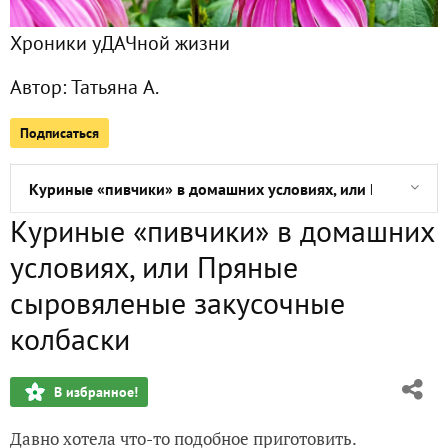
Хроники уДАЧной жизни
Все публикации
12
Автор:
Татьяна А.
Сейчас обсуждают
Подписаться
Куриные «пивчики» в домашних условиях, или Пряные с
Куриные «пивчики» в домашних
Творожно-тыквенная запеканка «Зебра», или Мраморный 
условиях, или Пряные
Приз от «ФАСКО» требует огласки! Получила мощную по
сыровяленые закусочные
колбаски
1 809 км + 571 км = 2 380 км – как мерило шанса на «но
Мартовские зарисовки с подоконника
В избранное!
Февральские зарисовки с подоконника, или «Дурной» пр
Давно хотела что-то подобное приготовить.