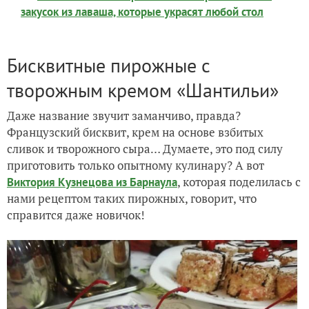
закусок из лаваша, которые украсят любой стол
Бисквитные пирожные с
творожным кремом «Шантильи»
Даже название звучит заманчиво, правда?
Французский бисквит, крем на основе взбитых
сливок и творожного сыра… Думаете, это под силу
приготовить только опытному кулинару? А вот
, которая поделилась с
Виктория Кузнецова из Барнаула
нами рецептом таких пирожных, говорит, что
справится даже новичок!