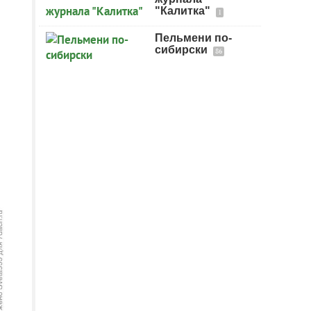
"Калитка"
1
Пельмени по-
сибирски
86