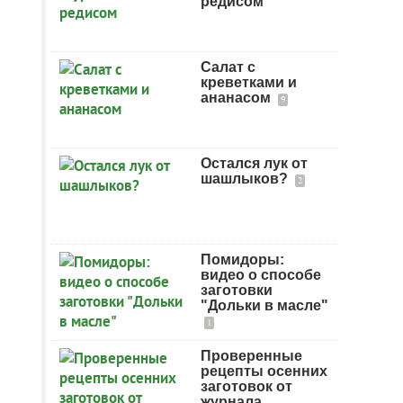
редисом
Салат с
креветками и
ананасом
9
Остался лук от
шашлыков?
2
Помидоры:
видео о способе
заготовки
"Дольки в масле"
1
Проверенные
рецепты осенних
заготовок от
журнала