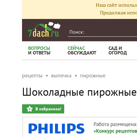
Наш сайт использ
Продолжая испо
ВОПРОСЫ
СЕЙЧАС
САД И
И ОТВЕТЫ
ОБСУЖДАЮТ
ОГОРОД
рецепты
выпечка
пирожные
Шоколадные пирожные
В избранное!
Работа размещена
«Конкурс рецептов