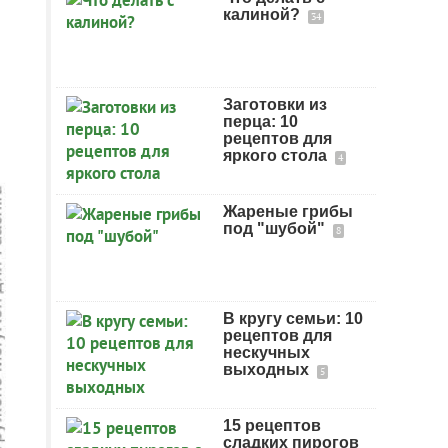
калиной?
34
Заготовки из
перца: 10
рецептов для
яркого стола
4
Жареные грибы
под "шубой"
8
В кругу семьи: 10
рецептов для
нескучных
выходных
5
15 рецептов
сладких пирогов