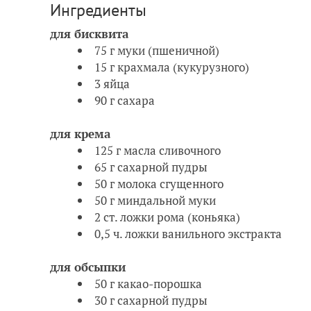
Ингредиенты
для бисквита
75 г муки (пшеничной)
15 г крахмала (кукурузного)
3 яйца
90 г сахара
для крема
125 г масла сливочного
65 г сахарной пудры
50 г молока сгущенного
50 г миндальной муки
2 ст. ложки рома (коньяка)
0,5 ч. ложки ванильного экстракта
для обсыпки
50 г какао-порошка
30 г сахарной пудры