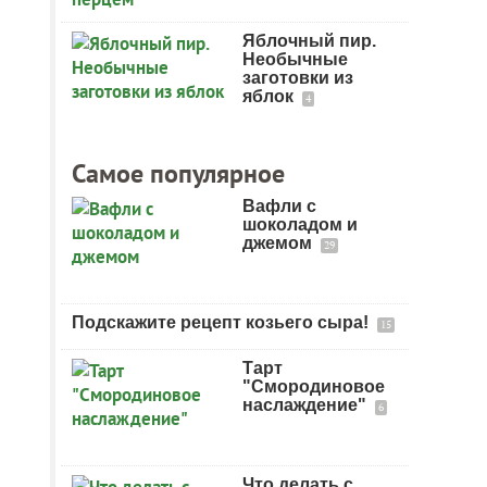
Яблочный пир.
Необычные
заготовки из
яблок
4
Самое популярное
Вафли с
шоколадом и
джемом
29
Подскажите рецепт козьего сыра!
15
Тарт
"Смородиновое
наслаждение"
6
Что делать с