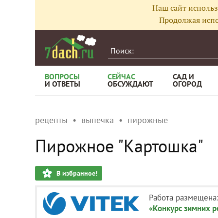
Наш сайт использ
Продолжая испо
ВОПРОСЫ
СЕЙЧАС
САД И
И ОТВЕТЫ
ОБСУЖДАЮТ
ОГОРОД
рецепты
выпечка
пирожные
Пирожное "Картошка"
В избранное!
Работа размещена
«Конкурс зимних 