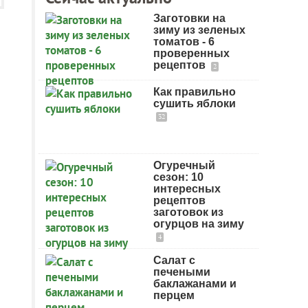
Заготовки на
зиму из зеленых
томатов - 6
проверенных
рецептов
2
Как правильно
сушить яблоки
32
Огуречный
сезон: 10
интересных
рецептов
заготовок из
огурцов на зиму
4
Салат с
печеными
баклажанами и
перцем