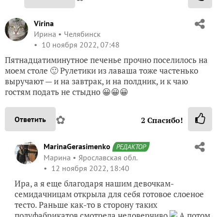
Virina
Ирина
Челябинск
10 ноября 2022, 07:48
Пятнадцатиминутное печенье прочно поселилось на
моем столе 🙂 Рулетики из лаваша тоже частенько
выручают — и на завтрак, и на полдник, и к чаю
гостям подать не стыдно 😀😀😀
✿
Ответить
2
Спасибо!
MarinaGerasimenko
РЕДАКТОР
Марина
Ярославская обл.
12 ноября 2022, 18:40
Ира, а я еще благодаря нашим девочкам-
семидачницам открыла для себя готовое слоеное
тесто. Раньше как-то в сторону таких
полуфабрикатов смотрела недоверчиво
А потом