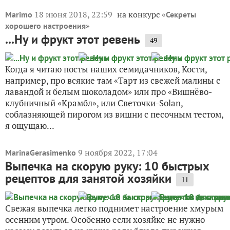
18 июня 2018, 22:59
на конкурс «
Marimo
Секреты
»
хорошего настроения
...Ну и фрукт этот ревень
49
Когда я читаю посты наших семидачников, Кости,
например, про всякие там «Тарт из свежей малины с
лавандой и белым шоколадом» или про «Вишнёво-
клубничный «Крамбл», или Светочки-Solan,
соблазняющей пирогом из вишни с песочным тестом,
я ощущаю...
9 ноября 2022, 17:04
MarinaGerasimenko
Выпечка на скорую руку: 10 быстрых
рецептов для занятой хозяйки
11
Свежая выпечка легко поднимет настроение хмурым
осенним утром. Особенно если хозяйке не нужно