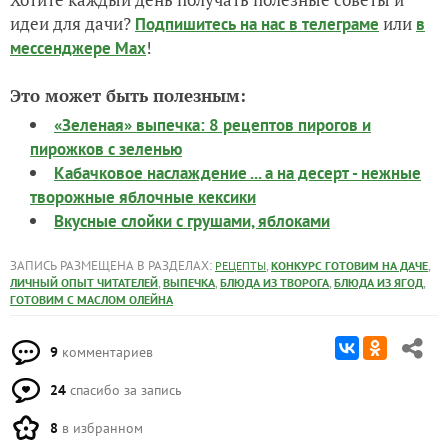
идеи для дачи?
или
Подпишитесь на нас
в телеграме
в
!
мессенджере Max
Это может быть полезным:
«Зеленая» выпечка: 8 рецептов пирогов и
пирожков с зеленью
Кабачковое наслаждение ... а на десерт - нежные
творожные яблочные кексики
Вкусные слойки с грушами, яблоками
ЗАПИСЬ РАЗМЕЩЕНА В РАЗДЕЛАХ:
,
,
РЕЦЕПТЫ
КОНКУРС ГОТОВИМ НА ДАЧЕ
,
,
,
,
ЛИЧНЫЙ ОПЫТ ЧИТАТЕЛЕЙ
ВЫПЕЧКА
БЛЮДА ИЗ ТВОРОГА
БЛЮДА ИЗ ЯГОД
ГОТОВИМ С МАСЛОМ ОЛЕЙНА
9
комментариев
24
спасибо за запись
8
в избранном