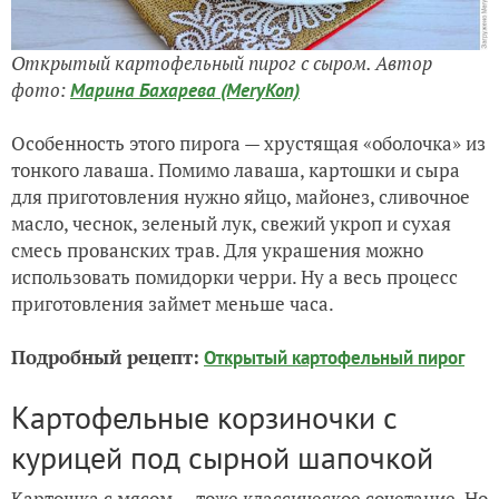
Открытый картофельный пирог с сыром. Автор
фото:
Марина Бахарева (MeryKon)
Особенность этого пирога — хрустящая «оболочка» из
тонкого лаваша. Помимо лаваша, картошки и сыра
для приготовления нужно яйцо, майонез, сливочное
масло, чеснок, зеленый лук, свежий укроп и сухая
смесь прованских трав. Для украшения можно
использовать помидорки черри. Ну а весь процесс
приготовления займет меньше часа.
Подробный рецепт:
Открытый картофельный пирог
Картофельные корзиночки с
курицей под сырной шапочкой
Картошка с мясом — тоже классическое сочетание. Но