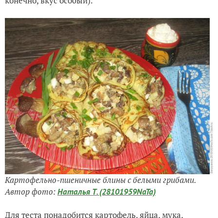
конечно, вкус особый).
Картофельно-пшеничные блины с белыми грибами.
Автор фото:
Наталья Т. (28101959NaTa)
Для теста понадобится картофель, яйца, мука,