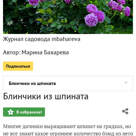
Долгожданный приз получен в лучшем виде)
Чудо-котелочек на даче:)
Журнал садовода mbahareva
Чудо-кастрюля нашла себе хозяйку!
Автор:
Марина Бахарева
Мятное печенье
Подписаться
Легкий фруктово-ягодный салатик со шпинатом и сыром 
Блинчики из шпината
Блинчики из шпината
Райхон-щербет
В избранное!
Сырные блинчики с зеленым луком
Многие дачники выращивают шпинат на грядках, но
Книги Ю. Высоцкой получены!
не все знают какое огромное количество блюд из него