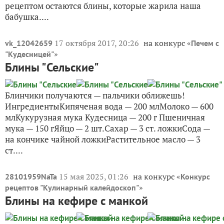
рецептом остаются блины, которые жарила наша
бабушка....
17 октября 2017, 20:26
на конкурс «
vk_12042659
Печем с
»
"Кудесницей"
Блины "Сельские"
Блинчики получаются — пальчики оближешь!
ИнгредиентыКипяченая вода — 200 млМолоко — 600
млКукурузная мука Кудесница — 200 г Пшеничная
мука — 150 гЯйцо — 2 шт.Сахар — 3 ст. ложкиСода —
на кончике чайной ложкиРастительное масло — 3
ст....
15 мая 2025, 01:26
на конкурс «
28101959NaTa
Конкурс
»
рецептов "Кулинарный калейдоскоп"
Блины на кефире с манкой