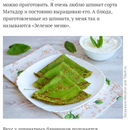
можно приготовить. Я очень люблю шпинат сорта
Сиреневые сны моей весны:)
Матадор и постоянно выращиваю его. А блюда,
приготовленные из шпината, у меня так и
Как можно измерить температуру почвы в саду (на огоро
называются «Зеленое меню».
Вкус у шпинатных блинчиков получается