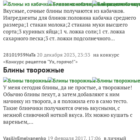
Вкусные, сочные блины получаются из кабачков.
Ингредиенты для блинов:половина кабачка среднего
размера;1 стакан молока;2 стакана муки высшего
сорта;3 куриных яйца;1 ч. ложка соли;1 ст. ложка
сахарного песка;3 ст. ложки подсолнечного...
20 декабря 2023, 23:33
на конкурс
28101959NaTa
«
»
Конкурс рецептов "Ух, горячо!"
Блины творожные
У меня сегодня блины, да не простые, а творожные!
Обычно блины пекут, а затем добавляют к ним
начинку из творога, а я положила его в само тесто.
Такие блинчики получаются очень вкусными, с
нежной сливочной ноткой вкуса. Их можно кушать с
вареньем,...
19 февраля 2017, 17:06
в личный
VasiliyEmelyanenko