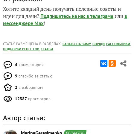
Хотите каждый день получать полезные советы и
идеи для дачи?
или
Подпишитесь на нас
в телеграме
в
!
мессенджере Max
СТАТЬЯ РАЗМЕЩЕНА В РАЗДЕЛАХ:
,
,
,
САЛАТЫ НА ЗИМУ
БОРЩИ
РАССОЛЬНИКИ
,
ПОДБОРКИ РЕЦЕПТОВ
СТАТЬИ
4
комментария
9
спасибо за статью
2
в избранном
12387
просмотров
Автор статьи:
MarinaGerasimenko
РЕДАКТОР