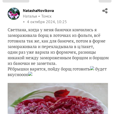
NatashaNovikova
Наталья
Томск
4 октября 2024, 10:25
Светлана, когда у меня баночки кончились я
замораживала борщ в лоточках из фольги, всё
готовила так же, как для баночек, потом в форме
замораживала и перекладывала в ц/пакет,
один раз уже варила из формочек, разницы
никакой между замороженным борщом и борщом
из баночки не заметила.
Рёбрышки варятся, пойду борщ готовить
будет
вкусноооо