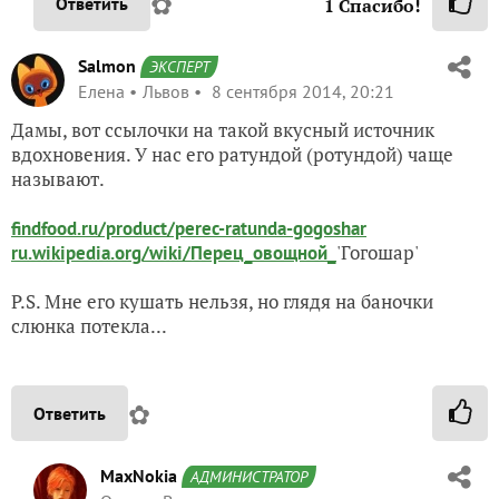
✿
Ответить
1
Спасибо!
Salmon
ЭКСПЕРТ
Елена
Львов
8 сентября 2014, 20:21
Дамы, вот ссылочки на такой вкусный источник
вдохновения. У нас его ратундой (ротундой) чаще
называют.
findfood.ru/product/perec-ratunda-gogoshar
'Гогошар'
ru.wikipedia.org/wiki/Перец_овощной_
P.S. Мне его кушать нельзя, но глядя на баночки
слюнка потекла...
✿
Ответить
MaxNokia
АДМИНИСТРАТОР