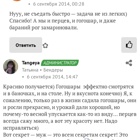
6 сентября 2014, 00:28
Нууу, не съедать быстро — задача не из легких)
Спасибо! А мы и перцев, и гогошар, и даже
бараний рог замариновали.
✿
Ответить
Tangeya
АДМИНИСТРАТОР
Татьяна
Бендеры
6 сентября 2014, 14:47
Красиво получается) Гогошары эффектно смотрятся
и в баночках, и на столе. Ну и вкуснота конечно) Я, к
сожалению, только раз в жизни садила гогошары, они
и росли прекрасно, и урожай дали хороший, но
почему-то весной упускается как-то из виду… перцев
всегда сажу много, а вот эту красоту нет. Надо
исправляться)
Вот секрет — муж — это всем секретам секрет! Это