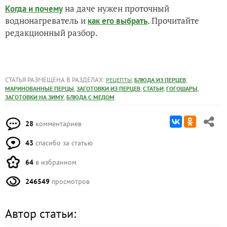
на даче нужен проточный
Когда и почему
воднонагреватель и
. Прочитайте
как его выбрать
редакционный разбор.
СТАТЬЯ РАЗМЕЩЕНА В РАЗДЕЛАХ:
,
,
РЕЦЕПТЫ
БЛЮДА ИЗ ПЕРЦЕВ
,
,
,
,
МАРИНОВАННЫЕ ПЕРЦЫ
ЗАГОТОВКИ ИЗ ПЕРЦЕВ
СТАТЬИ
ГОГОШАРЫ
,
ЗАГОТОВКИ НА ЗИМУ
БЛЮДА С МЕДОМ
28
комментариев
43
спасибо за статью
64
в избранном
246549
просмотров
Автор статьи: