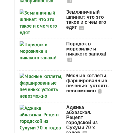
11
Земляничный
шпинат: что это
такое и с чем его
едят
35
Порядок в
морозилке и
никакого запаха!
11
Мясные котлеты,
фаршированные
печенью: устоять
невозможно
1
Аджика
абхазская.
Рецепт
городской из
Сухуми 70-х
годов