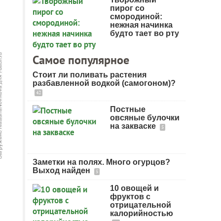
пирог со
смородиной:
нежная начинка
будто тает во рту
Самое популярное
Стоит ли поливать растения
разбавленной водкой (самогоном)?
42
Постные
овсяные булочки
на закваске
5
Заметки на полях. Много огурцов?
Выход найден
5
10 овощей и
фруктов с
отрицательной
калорийностью