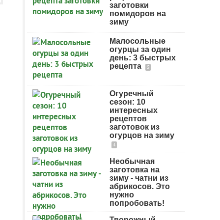
заготовки
помидоров на
зиму
Малосольные
огурцы за один
день: 3 быстрых
рецепта
5
Огуречный
сезон: 10
интересных
рецептов
заготовок из
огурцов на зиму
4
Необычная
заготовка на
зиму - чатни из
абрикосов. Это
нужно
попробовать!
Творожный