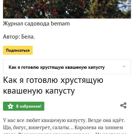
Приз от Махеевъ получен
Журнал садовода bemam
Повидалась я с садом!
Автор:
Бела.
Ровно месяц рассаде
Подписаться
Посадочный день 20 марта
Как я готовлю хрустящую квашеную капусту
Как я готовлю хрустящую
Посадка лука под зиму
квашеную капусту
Вкусное лечо
В избранное!
Октябрь. Посадка чеснока по лунному календарю
У нас все любят квашеную капусту. Везде она идёт.
Ура!!! Получила приз от агрофирмы Поиск!!!!
Щи, бигус, винегрет, салаты… Королева на зимнем