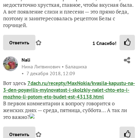
недостаточно хрусткая, главное, чтобы вкусная была.
А вот появление слизи и плесени — это прямо беда,
поэтому и заинтересовалась рецептом Белы с
горчицей.
✿
Ответить
1
Спасибо!
Nali
Нина Литвинович
Балашиха
7 декабря 2018, 12:09
Вот здесь
7dach.ru/recepty/MaxNokia/kvasila-kapustu-na-
3-den-poyavilis-mylnovatost-i-skolzkiy-nalet-chto-eto-i-
mozhno-li-potom-eto-budet-est-43138.html
В первом комментарии к вопросу говорится о
женских днях — среда, пятница, суббота… А так ли
это важно?
✿
Ответить