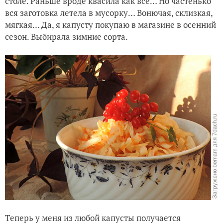
столе. Раньше вроде квасила как все… Но частенько
Первые заготовки, или Остренькая "васаби"
вся заготовка летела в мусорку… Вонючая, склизкая,
мягкая… Да, я капусту покупаю в магазине в осенний
сезон. Выбирала зимние сорта.
Теперь у меня из любой капусты получается