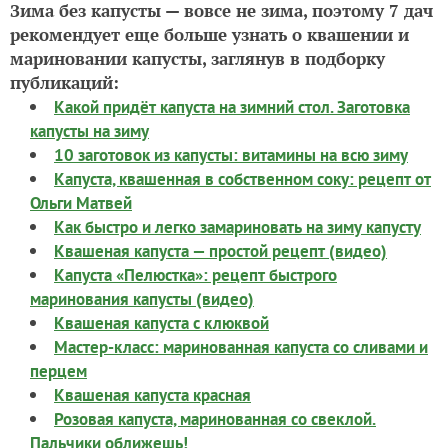
Зима без капусты — вовсе не зима, поэтому 7 дач
рекомендует еще больше узнать о квашении и
мариновании капусты, заглянув в подборку
публикаций:
Какой придёт капуста на зимний стол. Заготовка
капусты на зиму
10 заготовок из капусты: витамины на всю зиму
Капуста, квашенная в собственном соку: рецепт от
Ольги Матвей
Как быстро и легко замариновать на зиму капусту
Квашеная капуста — простой рецепт (видео)
Капуста «Пелюстка»: рецепт быстрого
маринования капусты (видео)
Квашеная капуста с клюквой
Мастер-класс: маринованная капуста со сливами и
перцем
Квашеная капуста красная
Розовая капуста, маринованная со свеклой.
Пальчики оближешь!