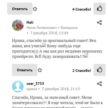
✿
Ответить
4
Спасибо!
Nali
Нина Литвинович
Балашиха
7 декабря 2018, 13:44
Ирина, спасибо за оригинальный совет! Век
живи, век учись
Кому-нибудь еще
пригодится))) А мы как раз недавно морозилку
приобрели. ВсЁ буду замораживать!!!
✿
Ответить
2
Спасибо!
user_3753
ирина
7 декабря 2018, 21:15
Спасибо, Ирина, за полезный совет. Меня
заинтересовало!!! Я еще читала, чтоб не было в
банке плесени на томатной пасте — нужно