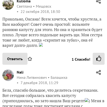
Kulioma
Светлана
Мещовск
22 октября 2018, 18:30
Прикольно, Оксана! Всем хочется, чтобы хрустела, а
Вам наоборот! Совет очень простой: возьмите
раннюю капусту для этого. Но она и храниться будет
плохо. Лучше всего подольше варить щи. Моя сестра
тоже не любит, когда «скрипит на зубах», она её
варит долго-долго.
✿
Ответить
1
Спасибо!
Nali
Нина Литвинович
Балашиха
7 декабря 2018, 11:29
Бела, спасибо большое, что делитесь секретиками.
Вот сегодня собралась квасить капусту
(припозднилась, но зато нашла Ваш рецепт
) Меня в
последние годы тоже постигают неудачи с