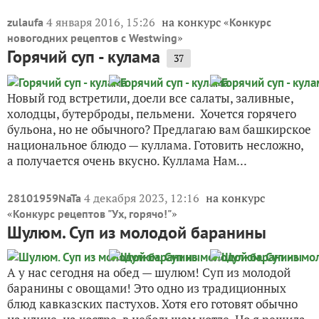
4 января 2016, 15:26
на конкурс «
zulaufa
Конкурс
»
новогодних рецептов с Westwing
Горячий суп - кулама
37
Новый год встретили, доели все салаты, заливные,
холодцы, бутерброды, пельмени. Хочется горячего
бульона, но не обычного? Предлагаю вам башкирское
национальное блюдо — куллама. Готовить несложно,
а получается очень вкусно. Куллама Нам...
4 декабря 2023, 12:16
на конкурс
28101959NaTa
«
»
Конкурс рецептов "Ух, горячо!"
Шулюм. Суп из молодой баранины
А у нас сегодня на обед — шулюм! Суп из молодой
баранины с овощами! Это одно из традиционных
блюд кавказских пастухов. Хотя его готовят обычно