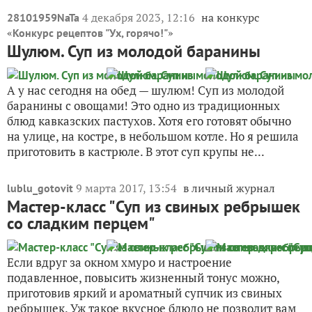
4 декабря 2023, 12:16
на конкурс
28101959NaTa
«
»
Конкурс рецептов "Ух, горячо!"
Шулюм. Суп из молодой баранины
А у нас сегодня на обед — шулюм! Суп из молодой
баранины с овощами! Это одно из традиционных
блюд кавказских пастухов. Хотя его готовят обычно
на улице, на костре, в небольшом котле. Но я решила
приготовить в кастрюле. В этот суп крупы не...
9 марта 2017, 13:54
в личный журнал
lublu_gotovit
Мастер-класс "Суп из свиных ребрышек
со сладким перцем"
Если вдруг за окном хмуро и настроение
подавленное, повысить жизненный тонус можно,
приготовив яркий и ароматный супчик из свиных
ребрышек. Уж такое вкусное блюдо не позволит вам