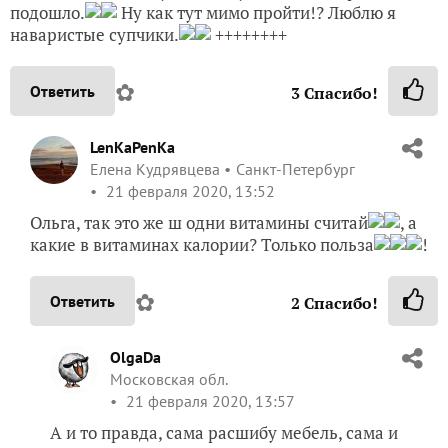
подошло.
Ну как тут мимо пройти!? Люблю я
наваристые супчики.
++++++++
✿
Ответить
3
Спасибо!
LenKaPenKa
Елена Кудрявцева
Санкт-Петербург
21 февраля 2020, 13:52
Ольга, так это же ш одни витамины считай
, а
какие в витаминах калории? Только польза
!
✿
Ответить
2
Спасибо!
OlgaDa
Московская обл.
21 февраля 2020, 13:57
А и то правда, сама расшибу мебель, сама и