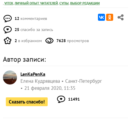
,
,
,
,
VITEK
ЛИЧНЫЙ ОПЫТ ЧИТАТЕЛЕЙ
СУПЫ
ВЫБОР РЕДАКЦИИ
12
комментариев
25
спасибо за запись
2
в избранном
7628
просмотров
Автор записи:
LenKaPenKa
Елена Кудрявцева
Санкт-Петербург
21 февраля 2020, 11:35
11491
Сказать спасибо!