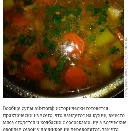
Вообще супы айнтопф исторически готовятся
практически из всего, что найдется на кухне, вместо
мяса сгодятся и колбаски с сосисками, ну а всяческие
овощи в сезон у дачников не переводятся, так что