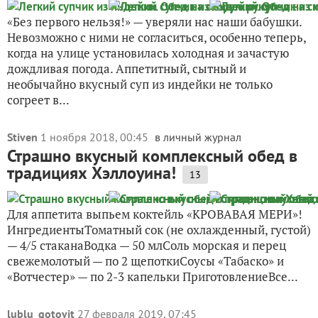
«Без первого нельзя!» — уверяли нас наши бабушки.
Невозможно с ними не согласиться, особенно теперь,
когда на улице установилась холодная и зачастую
дождливая погода. Аппетитный, сытный и
необычайно вкусный суп из индейки не только
согреет в...
Stiven
1 ноября 2018, 00:45
в личный журнал
Страшно вкусный комплексный обед в
традициях Хэллоуина!
13
Для аппетита выпьем коктейль «КРОВАВАЯ МЕРИ»!
ИнгредиентыТоматный сок (не охлажденный, густой)
— 4/5 стаканаВодка — 50 млСоль морская и перец
свежемолотый — по 2 щепоткиСоусы «Табаско» и
«Вотчестер» — по 2-3 капельки ПриготовлениеВсе...
lublu_gotovit
27 февраля 2019, 07:45