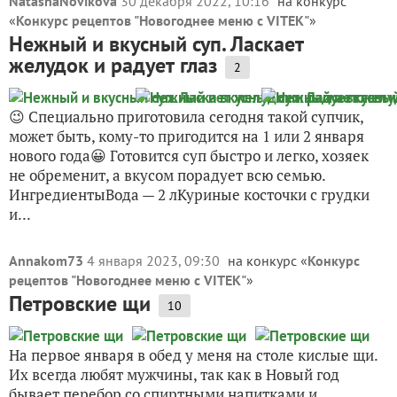
NatashaNovikova
30 декабря 2022, 10:16
на конкурс
«
Конкурс рецептов "Новогоднее меню с VITEK"
»
Нежный и вкусный суп. Ласкает
желудок и радует глаз
2
😉 Специально приготовила сегодня такой супчик,
может быть, кому-то пригодится на 1 или 2 января
нового года😀 Готовится суп быстро и легко, хозяек
не обременит, а вкусом порадует всю семью.
ИнгредиентыВода — 2 лКуриные косточки с грудки
и...
Annakom73
4 января 2023, 09:30
на конкурс «
Конкурс
рецептов "Новогоднее меню с VITEK"
»
Петровские щи
10
На первое января в обед у меня на столе кислые щи.
Их всегда любят мужчины, так как в Новый год
бывает перебор со спиртными напитками и