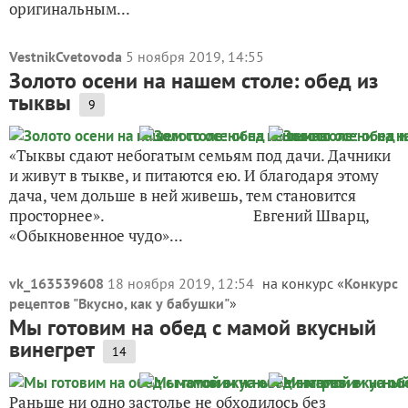
оригинальным...
VestnikCvetovoda
5 ноября 2019, 14:55
Золото осени на нашем столе: обед из
тыквы
9
«Тыквы сдают небогатым семьям под дачи. Дачники
и живут в тыкве, и питаются ею. И благодаря этому
дача, чем дольше в ней живешь, тем становится
просторнее». Евгений Шварц,
«Обыкновенное чудо»...
vk_163539608
18 ноября 2019, 12:54
на конкурс «
Конкурс
рецептов "Вкусно, как у бабушки"
»
Мы готовим на обед с мамой вкусный
винегрет
14
Раньше ни одно застолье не обходилось без