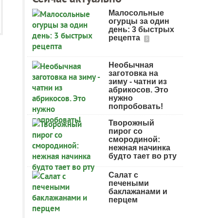
Малосольные
огурцы за один
день: 3 быстрых
рецепта
5
Необычная
заготовка на
зиму - чатни из
абрикосов. Это
нужно
попробовать!
Творожный
пирог со
смородиной:
нежная начинка
будто тает во рту
Салат с
печеными
баклажанами и
перцем