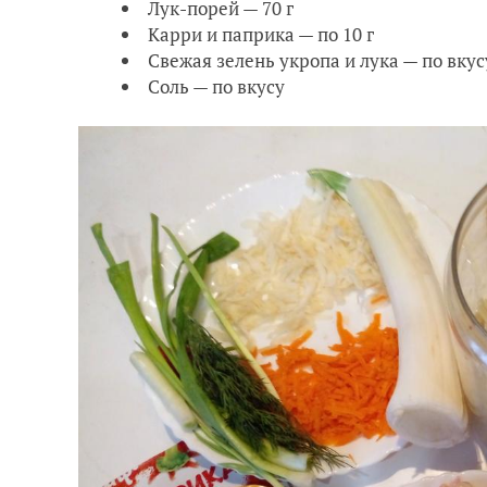
Лук-порей — 70 г
Карри и паприка — по 10 г
Свежая зелень укропа и лука — по вкус
Соль — по вкусу