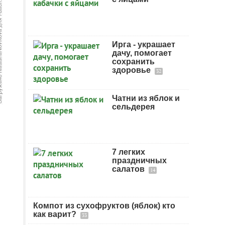
Ирга - украшает
дачу, помогает
сохранить
здоровье
32
Чатни из яблок и
сельдерея
7 легких
праздничных
салатов
14
Компот из сухофруктов (яблок) кто
как варит?
33