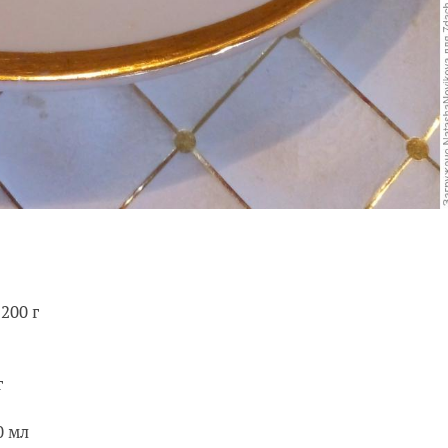
200 г
г
0 мл