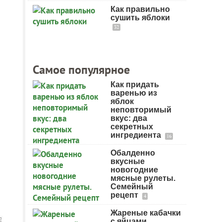
Как правильно
сушить яблоки
32
Самое популярное
Как придать
варенью из
яблок
неповторимый
вкус: два
секретных
ингредиента
16
Обалденно
вкусные
новогодние
мясные рулеты.
Семейный
рецепт
4
Жареные кабачки
с яйцами