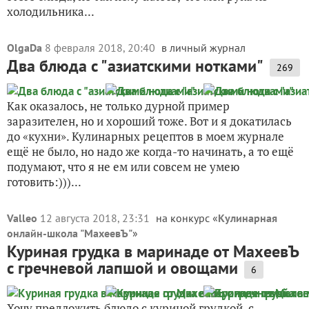
холодильника...
OlgaDa
8 февраля 2018, 20:40
в личный журнал
Два блюда с "азиатскими нотками"
269
Как оказалось, не только дурной пример
заразителен, но и хороший тоже. Вот и я докатилась
до «кухни». Кулинарных рецептов в моем журнале
ещё не было, но надо же когда-то начинать, а то ещё
подумают, что я не ем или совсем не умею
готовить:)))...
Valleo
12 августа 2018, 23:31
на конкурс «
Кулинарная
онлайн-школа "МахеевЪ"
»
Куриная грудка в маринаде от МахеевЪ
с гречневой лапшой и овощами
6
Хочу предложить блюдо с куриной грудкой, с