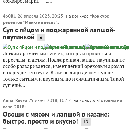
ложкирозмарин — 1...
460RU
26 апреля 2023, 20:25
на конкурс «
Конкурс
рецептов "Меню на весну"
»
Суп с яйцом и поджаренной лапшой-
паутинкой
6
Лёгкий ароматный супчик, который нравится и
взрослым, и детям. Поджаренная лапша-паутинка не
особо разваривается, имеет лёгкий ореховый аромат
и передает его супу. Взбитое яйцо делает суп не
только сытным и вкусным, но и симпатичным. Такой
суп ещё...
Anna_Revva
29 июня 2018, 16:12
на конкурс «
Готовим на
даче-2018
»
Овощи с мясом и лапшой в казане:
быстро, просто и вкусно!
19