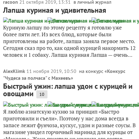
racoon
21 октября 2019, 13:31
в личный журнал
Лапша куриная и удивительная
Куриную лапшу по этому рецепту я готовлю уже
более пяти лет. Из всех блюд, которые были
приготовлены на работе, лапша заняла первое место.
Сегодня сказ про то, как одной курицей накормить 12
человек и 1 собаку. Лапша куриная Лапша — очень...
AlexKlimk
11 ноября 2019, 10:50
на конкурс «
Конкурс
"Чудеса за полчаса" с Махеевъ
»
Быстрый ужин: лапша удон с курицей и
овощами
10
Я люблю азиатскую кухню за принцип «Быстро
приготовили и съели». Поэтому у нас дома всегда в
запасе лежит фунчоза, кускус, удон и разные соусы. В
магазине увидел горчичный маринад для курицы от
«Махеевъ». Жена пристально изучила его состав