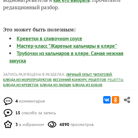
как его выбрать
редакционный разбор.
Это может быть полезным:
Креветки в сливочном соусе
Мастер-класс "Жареные кальмары в кляре"
Трубочки из кальмаров в кляре. Самая нежная
закуска
ЗАПИСЬ РАЗМЕЩЕНА В РАЗДЕЛАХ:
,
ЛИЧНЫЙ ОПЫТ ЧИТАТЕЛЕЙ
,
,
,
БЛЮДА ИЗ МОРЕПРОДУКТОВ
ВЕСЕННИЙ КОНКУРС РЕЦЕПТОВ
РЕЦЕПТЫ
,
,
БЛЮДА ИЗ КРЕВЕТОК
БЛЮДА ИЗ ЛАПШИ
БЛЮДА ИЗ БОБОВ
4
комментария
15
спасибо за запись
3
в избранном
4890
просмотров