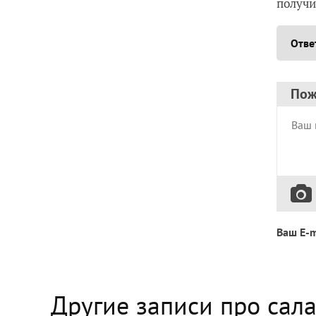
получи
Отве
Пож
Ваш E-m
Другие записи про сал