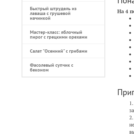
Пон
Быстрый штрудель из
На 4 
лаваша с грушевой
начинкой
Мастер-класс: яблочный
пирог с грецкими орехами
Салат "Осенний" с грибами
Фасолевый супчик с
беконом
При
з
н
в