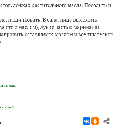
стол. ложках растительного масла. Посолить и
ена, нашинковать. В салатницу выложить
месте с маслом), лук (с частью маринада).
 Заправить оставшимся маслом и все тщательно
м.
ньонами
з лапши
6
в