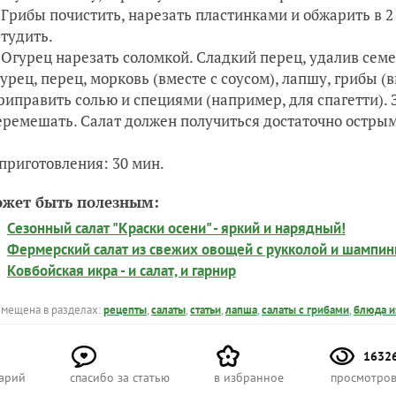
Грибы почистить, нарезать пластинками и обжарить в 2 
студить.
Огурец нарезать соломкой. Сладкий перец, удалив сем
гурец, перец, морковь (вместе с соусом), лапшу, грибы (в
риправить солью и специями (например, для спагетти).
еремешать. Салат должен получиться достаточно остры
приготовления: 30 мин.
ожет быть полезным:
Сезонный салат "Краски осени" - яркий и нарядный!
Фермерский салат из свежих овощей с рукколой и шампи
Ковбойская икра - и салат, и гарнир
азмещена в разделах:
рецепты
,
салаты
,
статьи
,
лапша
,
салаты с грибами
,
блюда и
1632
арий
спасибо за статью
в избранное
просмотро