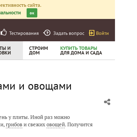
ективность сайта.
альности
ок
Тестирования
Задать вопрос
Войти
ТЫ И
СТРОИМ
КУПИТЬ ТОВАРЫ
ОВКИ
ДОМ
ДЛЯ ДОМА И САДА
бами и овощами
ень у плиты. Иной раз можно
ши,
грибов
и свежих
овощей
. Получится