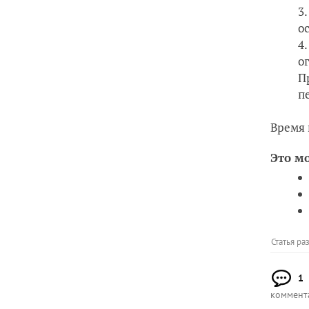
о
о
П
п
Время 
Это м
Статья р
1
коммент