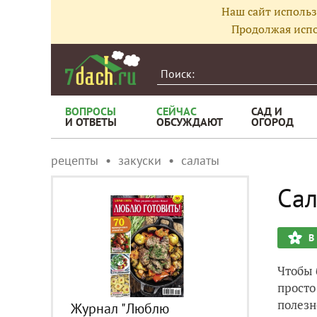
Наш сайт использ
Продолжая испо
ВОПРОСЫ
СЕЙЧАС
САД И
И ОТВЕТЫ
ОБСУЖДАЮТ
ОГОРОД
рецепты
закуски
салаты
Сал
В
Чтобы 
просто
полезн
Журнал "Люблю