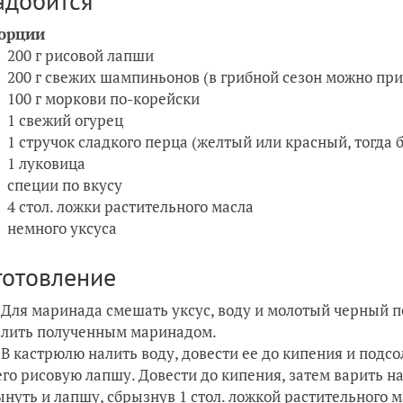
адобится
порции
200 г рисовой лапши
200 г свежих шампиньонов (в грибной сезон можно при
100 г моркови по-корейски
1 свежий огурец
1 стручок сладкого перца (желтый или красный, тогда
1 луковица
специи по вкусу
4 стол. ложки растительного масла
немного уксуса
готовление
Для маринада смешать уксус, воду и молотый черный п
алить полученным маринадом.
В кастрюлю налить воду, довести ее до кипения и подсо
его рисовую лапшу. Довести до кипения, затем варить н
ынуть и лапшу, сбрызнув 1 стол. ложкой растительного м