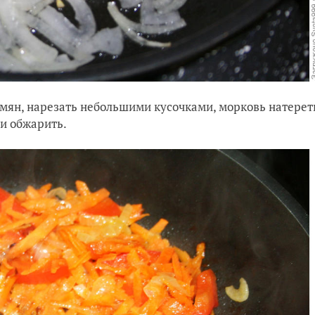
емян, нарезать небольшими кусочками, морковь натерет
 и обжарить.