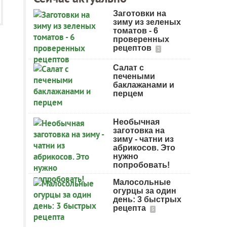
Заготовки на
зиму из зеленых
томатов - 6
проверенных
рецептов
2
Салат с
печеными
баклажанами и
перцем
Необычная
заготовка на
зиму - чатни из
абрикосов. Это
нужно
попробовать!
Малосольные
огурцы за один
день: 3 быстрых
рецепта
5