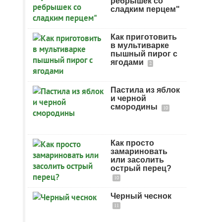
ребрышек со
сладким перцем"
Как приготовить
в мультиварке
пышный пирог с
ягодами
2
Пастила из яблок
и черной
смородины
10
Как просто
замариновать
или засолить
острый перец?
10
Черный чеснок
11