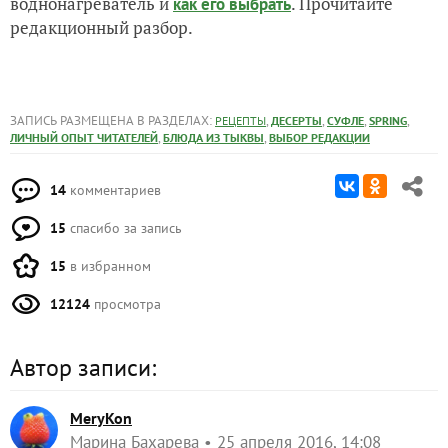
воднонагреватель и
. Прочитайте
как его выбрать
редакционный разбор.
ЗАПИСЬ РАЗМЕЩЕНА В РАЗДЕЛАХ:
,
,
,
,
РЕЦЕПТЫ
ДЕСЕРТЫ
СУФЛЕ
SPRING
,
,
ЛИЧНЫЙ ОПЫТ ЧИТАТЕЛЕЙ
БЛЮДА ИЗ ТЫКВЫ
ВЫБОР РЕДАКЦИИ
14
комментариев
15
спасибо за запись
15
в избранном
12124
просмотра
Автор записи:
MeryKon
Марина Бахарева
25 апреля 2016, 14:08