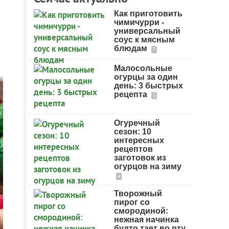
Как приготовить
чимичурри -
универсальный
соус к мясным
блюдам
7
Малосольные
огурцы за один
день: 3 быстрых
рецепта
5
Огуречный
сезон: 10
интересных
рецептов
заготовок из
огурцов на зиму
4
Творожный
пирог со
смородиной:
нежная начинка
будто тает во рту