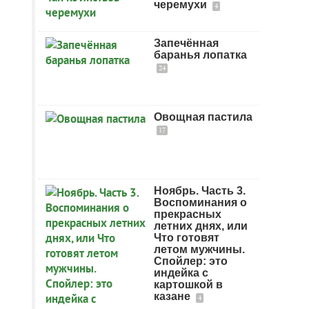
черемухи
4
Запечённая
баранья лопатка
24
Овощная пастила
17
Ноябрь. Часть 3.
Воспоминания о
прекрасных
летних днях, или
Что готовят
летом мужчины.
Спойлер: это
индейка с
картошкой в
казане
4