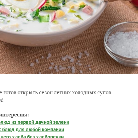
 готов открыть сезон летних холодных супов.
м!
интересны:
люд из первой дачной зелени
х блюд для любой компании
шнего хлеба без хлебопечки