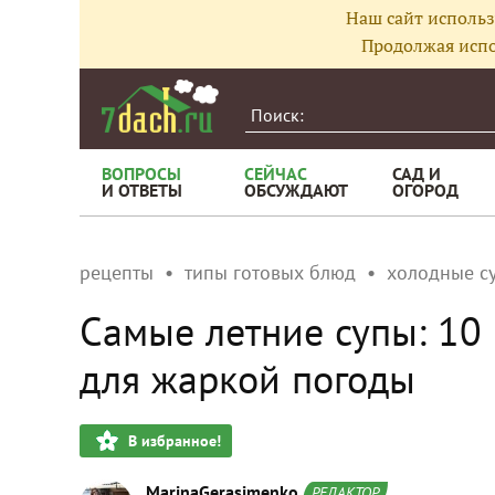
Наш сайт использ
Продолжая испо
ВОПРОСЫ
СЕЙЧАС
САД И
И ОТВЕТЫ
ОБСУЖДАЮТ
ОГОРОД
рецепты
типы готовых блюд
холодные с
Самые летние супы: 10 
для жаркой погоды
В избранное!
MarinaGerasimenko
РЕДАКТОР