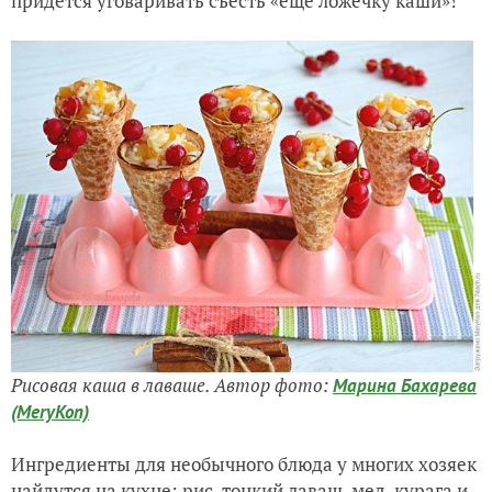
придется уговаривать съесть «еще ложечку каши»!
Рисовая каша в лаваше. Автор фото:
Марина Бахарева
(MeryKon)
Ингредиенты для необычного блюда у многих хозяек
найдутся на кухне: рис, тонкий лаваш, мед, курага и