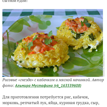
сытной едой!
Рисовые «гнезда» с кабачком и мясной начинкой. Автор
фото:
Альмира Мустафина (vk_163539608)
Для приготовления потребуется рис, кабачок,
морковь, репчатый лук, яйца, куриная грудка, сыр,