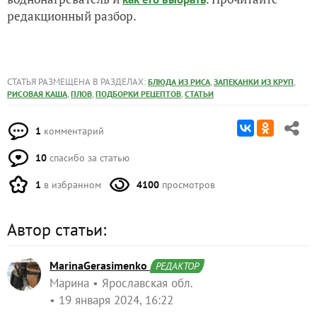
редакционный разбор.
СТАТЬЯ РАЗМЕЩЕНА В РАЗДЕЛАХ:
,
,
БЛЮДА ИЗ РИСА
ЗАПЕКАНКИ ИЗ КРУП
,
,
,
РИСОВАЯ КАША
ПЛОВ
ПОДБОРКИ РЕЦЕПТОВ
СТАТЬИ
1
комментарий
10
спасибо за статью
1
в избранном
4100
просмотров
Автор статьи:
MarinaGerasimenko
РЕДАКТОР
Марина
Ярославская обл.
19 января 2024, 16:22