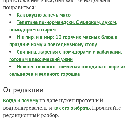
понравиться:
Как вкусно запечь мясо
Телятина по-нормандски. С яблоком, луком,
помидором и сыром
И в пир, и в мир: 10 горячих мясных блюд к
праздничному и повседневному столу
Свинина, жареная с помидорами и кабачками:
готовим классический ужин
Нежнее нежного: томленая говядина с пюре из
сельдерея и зеленого горошка
От редакции
на даче нужен проточный
Когда и почему
воднонагреватель и
. Прочитайте
как его выбрать
редакционный разбор.