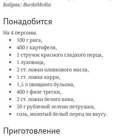
Байрак/ BurdaMedia
Понадобится
На 4 персоны.
100 г риса,
400 г картофеля,
1 стручок красного сладкого перца,
1 луковица,
2 ст. ложки оливкового масла,
1 ст. ложка карри,
1,5 л овощного бульона,
400 г филе трески,
2 ст. ложки белого вина,
50 г рубленой зелени петрушки,
соль, молотый белый перец по вкусу.
Приготовление