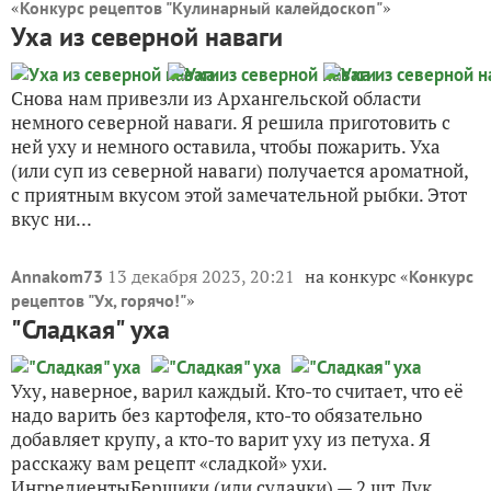
«
»
Конкурс рецептов "Кулинарный калейдоскоп"
Уха из северной наваги
Снова нам привезли из Архангельской области
немного северной наваги. Я решила приготовить с
ней уху и немного оставила, чтобы пожарить. Уха
(или суп из северной наваги) получается ароматной,
с приятным вкусом этой замечательной рыбки. Этот
вкус ни...
13 декабря 2023, 20:21
на конкурс «
Annakom73
Конкурс
»
рецептов "Ух, горячо!"
"Сладкая" уха
Уху, наверное, варил каждый. Кто-то считает, что её
надо варить без картофеля, кто-то обязательно
добавляет крупу, а кто-то варит уху из петуха. Я
расскажу вам рецепт «сладкой» ухи.
ИнгредиентыБершики (или судачки) — 2 шт.Лук