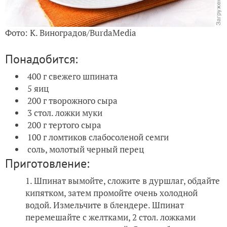
Фото: К. Виноградов/BurdaMedia
Понадобится:
400 г свежего шпината
5 яиц
200 г творожного сыра
3 стол. ложки муки
200 г тертого сыра
100 г ломтиков слабосоленой семги
соль, молотый черный перец
Приготовление:
Шпинат вымойте, сложите в дуршлаг, обдайте
кипятком, затем промойте очень холодной
водой. Измельчите в блендере. Шпинат
перемешайте с желтками, 2 стол. ложками