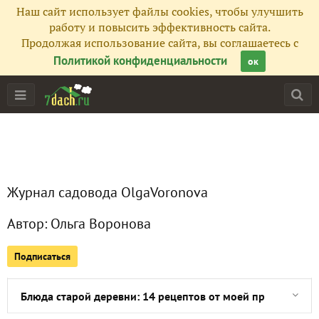
Наш сайт использует файлы cookies, чтобы улучшить
Все публикации
14
работу и повысить эффективность сайта.
Продолжая использование сайта, вы соглашаетесь с
Сейчас обсуждают
Политикой конфиденциальности
ок
Новогодний шар со снежным узором
Кольцо для салфеток "манжет": мастер-класс
Журнал садовода OlgaVoronova
Новогодние открытки своими руками
Автор:
Ольга Воронова
Дизайнерские способы осенней посадки луковичных
Подписаться
Как жили в старой деревне
Блюда старой деревни: 14 рецептов от моей прабабушки