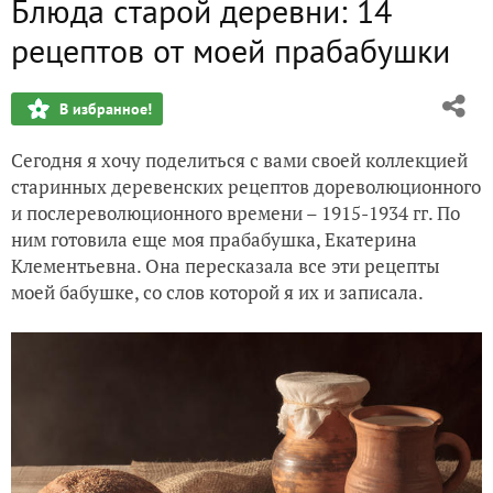
Блюда старой деревни: 14
Спасибо Русскому Огороду за замечательный приз!
рецептов от моей прабабушки
Яркие и практичные идеи с Moscow Flower Show-2016
В избранное!
Сад для радости: рассказ о моих книгах
Сегодня я хочу поделиться с вами своей коллекцией
Мастер-класс по созданию "брутального" цветочного кон
старинных деревенских рецептов дореволюционного
и послереволюционного времени – 1915-1934 гг. По
15 цветочных "спецэффектов", которые изменят ваш сад
ним готовила еще моя прабабушка, Екатерина
Клементьевна. Она пересказала все эти рецепты
моей бабушке, со слов которой я их и записала.