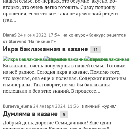
нашей семье. Во-первых, это безумно вкусно. Во-
вторых, это очень легко готовить. Сразу попрошу
прощения, если это все-таки не армянский рецепт
(так...
DianaS
24 июня 2022, 17:54
на конкурс «
Конкурс рецептов
от Starwind "На пикник!"
»
Икра баклажанная в казане
11
Баклажаны очень популярны в нашей семье. Готовим
из неё разное. Сегодня икра в казане. Помимо того,
что вкусная, она еще и полезная. Содержит витамины
и минералы. Так говорят, но мы бы баклажаны
поглощали и без этих знаний. В процессе...
Buraeva_elena
24 января 2024, 11:36
в личный журнал
Думляма в казане
8
Добрый день, дорогие Семидачники! Еще один
рецептик из города Коканда, что в Ферганской