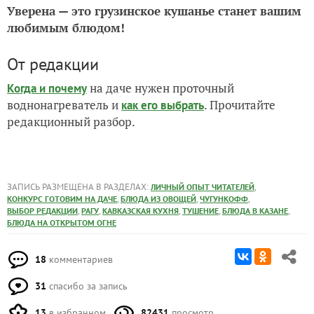
Уверена — это грузинское кушанье станет вашим
любимым блюдом!
От редакции
на даче нужен проточный
Когда и почему
воднонагреватель и
. Прочитайте
как его выбрать
редакционный разбор.
ЗАПИСЬ РАЗМЕЩЕНА В РАЗДЕЛАХ:
,
ЛИЧНЫЙ ОПЫТ ЧИТАТЕЛЕЙ
,
,
,
КОНКУРС ГОТОВИМ НА ДАЧЕ
БЛЮДА ИЗ ОВОЩЕЙ
ЧУГУНКОФФ
,
,
,
,
,
ВЫБОР РЕДАКЦИИ
РАГУ
КАВКАЗСКАЯ КУХНЯ
ТУШЕНИЕ
БЛЮДА В КАЗАНЕ
БЛЮДА НА ОТКРЫТОМ ОГНЕ
18
комментариев
31
спасибо за запись
13
в избранном
82431
просмотр