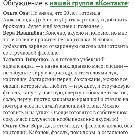
Обсуждение в
нашей группе вКонтакте
:
Ольга Osa:
Не знала, что 30 лет готовила
Аджапсандал))) А если убрать картошку и добавить
брокколи, будет ещё вкуснее и полезнее )
Вера Ивашнёва:
Конечно, вкусно и полезно, но мне
тоже больше нравится без картошки. Я люблю
добавлять заранее отваренную фасоль или готовить
со стручковой фасолью.
Татьяна Тищенко:
А я готовлю узбекский
аджапсандал — в казан выкладываю мясо, специи —
не забудьте зиру и кориандр, потом слоями лук,
картошку, болгарский перец, баклажаны, можно все
овощи, которые вы любите — и редьку, и стручковую
фасоль, капусту цветную, сверху побольше томатов,
солю, перчу, плотно закрываю крышкой и ставлю на
полтора часа на самый маленький огонь. Можно
готовить и на углях. Овощи готовятся в собственном
соку, мясо получается необыкновенно вкусным!
Ольга Osa:
Вера, да, в этом году с фасолью делаю, без
картошки. Кабачок, фасоль, помидоры, а остального