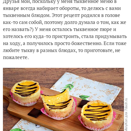
Друзья мои, поскольку у меня тыквенное меню в
Летний приз под зимней ёлочкой
январе всегда набирает обороты, то делюсь с вами
тыквенным блюдом. Этот рецепт родился в голове
Кухонного "нашего полку прибыло"
как-то сам собой, поэтому долго думала о том, как же
его назвать?) У меня осталось тыквенное пюре и
хотелось его куда-то пристроить, стала придумывать
на ходу, а получилось просто божественно. Если тоже
любите тыкву в разных блюдах, то приготовьте, не
пожалеете.