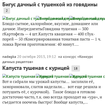
Бигус дачный с тушенкой из говядины
2
Блюдо сытное, калорийное, вкусное, домашнее или
дачное. ИнгредиентыГовядина тушеная — 300
гКартофель — 4 шт.Капуста квашеная — 400 гЛук-
порей — 50 гКонсервированная томатная паста — 1 ч.
ложка Время приготовления: 40 минут....
nadegka
20 октября 2013, 19:12
на конкурс «
Конкурс
дачных рецептов
»
Капуста тушеная с курицей
18
Вот и сабрали мы урожай капусты… засолили её,
замориновали, слатов наделали… вот еще решила и
потушить её, с курочкой). Такое блюдо я готовлю
достаточно часто, т.к. оно всегда проходит на «ура», и
съедается ооочень быстро! Вообще капуста,...