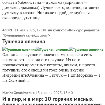
области Узбекистана — думляма (вариации —
домляма, дымляма). Лучше всего, конечно, готовить
думляму в казане. Но также подойдет глубокая
сковорода, утятница…...
460RU
11 мая 2025, 17:08
на конкурс «
Конкурс рецептов
"Кулинарный калейдоскоп"
»
Тушеная оленина
Оленина — вкусное и полезное мясо и, если есть
возможность, всегда его покупаю. Из него
получаются ароматные котлеты, шулюм, и просто
потушить его с овощами тоже очень вкусно!
ИнгредиентыОленина — 1 кгЛук — 1 шт.Морковь — 1
шт.Соленый...
MarinaGerasimenko
13 января 2023, 15:40
И в пир, и в мир: 10 горячих мясных
блюд к праздничному и повседневному