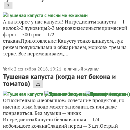
2
А на второе у нас капуста! Ингредиенты:капуста — 1
вилок2-3 луковицы2-3 морковкизеленьспециимясной
фарш — 500 грис — 1/2
стаканаПриготовление:Капусту тонко шинкуем, лук
режем полукольцами и обжариваем, морковь трем на
терке. Все перемешиваем,...
Yorik
2 сентября 2018, 19:21
в личный журнал
Тушеная капуста (когда нет бекона и
томатов)
21
Относительно «необычное» сочетание продуктов, но
именно этим блюдо может запомниться или даже
понравиться. Без музыки — никак
ИнгредиентыКапуста белокочанная — 1/4
небольшого кочанаСладкий перец — 3 шт.Острый