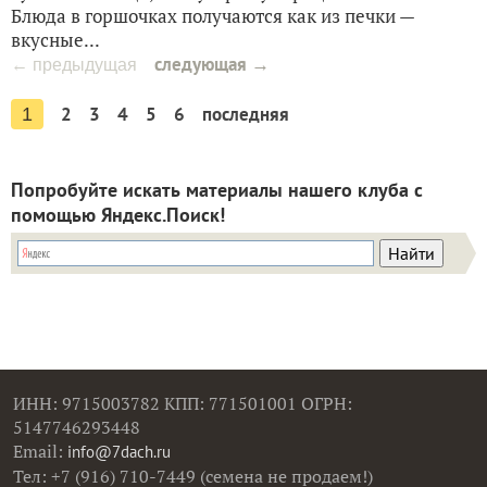
Блюда в горшочках получаются как из печки —
вкусные...
следующая →
← предыдущая
2
3
4
5
6
последняя
1
Попробуйте искать материалы нашего клуба с
помощью Яндекс.Поиск!
ИНН: 9715003782 КПП: 771501001 ОГРН:
5147746293448
Email:
info@7dach.ru
Тел: +7 (916) 710-7449 (семена не продаем!)