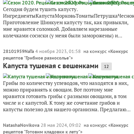
Сегодня будем тушить капусту.
ИнгредиентыКапустаМорковьТоматыПетрушкаЧеснок
Приготовление Шинкуем капусту так, как привыкли,
мне нравится соломкой. Добавляем нарезанные
колечками сосиски (у меня были заморожены) и...
28101959NaTa
4 ноября 2023, 01:58
на конкурс «
Конкурс
рецептов "Грибное разносолье"
»
Капуста тушеная с вешенками
12
Грибы по количеству углеводов, что находятся в них,
можно приравнять к овощам. Вот поэтому мне
нравится готовить грибы с разными овощами, в том
числе и с капустой. К тому же сочетание грибов и
капусты полезно для нашего организма. Предлагаю...
NatashaNovikova
28 мая 2024, 09:02
на конкурс «
Конкурс
рецептов "Готовим кладовки к лету"
»