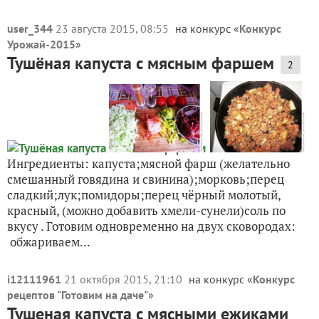
user_344
23 августа 2015, 08:55
на конкурс «
Конкурс
Урожай-2015
»
Тушёная капуста с мясным фаршем
2
Ингредиенты: капуста;мясной фарш (желательно
смешанный говядина и свинина);морковь;перец
сладкий;лук;помидоры;перец чёрный молотый,
красный, (можно добавить хмели-сунели)соль по
вкусу . Готовим одновременно на двух сковородах:
обжариваем...
i12111961
21 октября 2015, 21:10
на конкурс «
Конкурс
рецептов "Готовим на даче"
»
Тушеная капуста с мясными ежиками